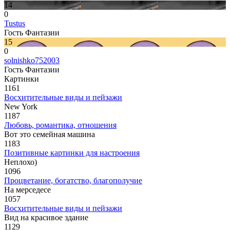
14
0
Tustus
Гость Фантазии
15
0
solnishko752003
Гость Фантазии
Картинки
1161
Восхитительные виды и пейзажи
New York
1187
Любовь, романтика, отношения
Вот это семейная машина
1183
Позитивные картинки для настроения
Неплохо)
1096
Процветание, богатство, благополучие
На мерседесе
1057
Восхитительные виды и пейзажи
Вид на красивое здание
1129