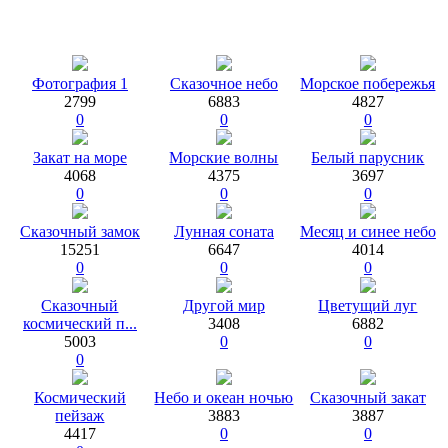
Фотография 1
Сказочное небо
Морское побережья
2799
6883
4827
0
0
0
Закат на море
Морские волны
Белый парусник
4068
4375
3697
0
0
0
Сказочный замок
Лунная соната
Месяц и синее небо
15251
6647
4014
0
0
0
Сказочный
Другой мир
Цветущий луг
космический п...
3408
6882
5003
0
0
0
Космический
Небо и океан ночью
Сказочный закат
пейзаж
3883
3887
4417
0
0