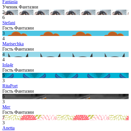
Fantasia
Ученик Фантазии
2
6
Stefani
Гость Фантазии
3
4
Marisechka
Гость Фантазии
4
4
Iola4r
Гость Фантазии
5
3
RitaPort
Гость Фантазии
6
3
Мег
Гость Фантазии
7
3
Anetta