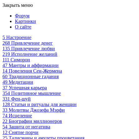
Закрыть меню
Форум
Картинки
О сайте
5
Настроение
268
Привлечение денег
135
Привлечение любви
219
Исполнение желаний
111
Симорон
47
Мантры и аффирмации
14
Повеления Сен-Жермена
60
Традиционные гадания
49
Медитации
37
Успешная карьера
354
Позитивное мышление
331
Фен-шуй
128
Статьи и ритуалы для женщин
33
Молитвы Джозефа Мэрфи
74
Исцеление
22
Биографии миллионеров
54
Защита от негатива
12
Снятие порчи
25
Талисманы и амулеты процветания