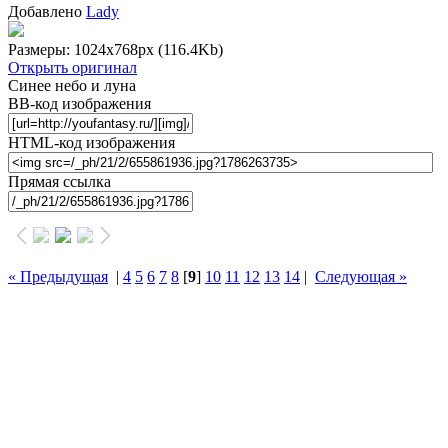
Добавлено
Lady
Размеры: 1024x768px
(116.4Kb)
Открыть оригинал
Синее небо и луна
BB-код изображения
HTML-код изображения
Прямая ссылка
« Предыдущая
|
4
5
6
7
8
[
9
]
10
11
12
13
14
|
Следующая »