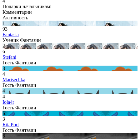
4
Подарки начальникам!
Комментарии
Активность
1
93
Fantasia
Ученик Фантазии
2
6
Stefani
Гость Фантазии
3
4
Marisechka
Гость Фантазии
4
4
Iola4r
Гость Фантазии
5
3
RitaPort
Гость Фантазии
6