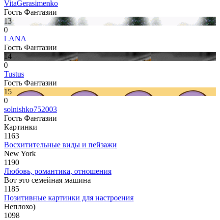
VitaGerasimenko
Гость Фантазии
13
0
LANA
Гость Фантазии
14
0
Tustus
Гость Фантазии
15
0
solnishko752003
Гость Фантазии
Картинки
1163
Восхитительные виды и пейзажи
New York
1190
Любовь, романтика, отношения
Вот это семейная машина
1185
Позитивные картинки для настроения
Неплохо)
1098