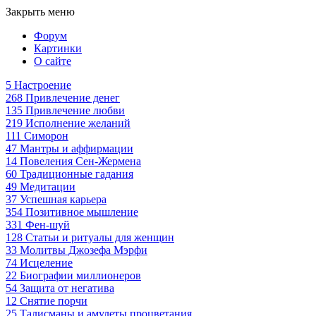
Закрыть меню
Форум
Картинки
О сайте
5
Настроение
268
Привлечение денег
135
Привлечение любви
219
Исполнение желаний
111
Симорон
47
Мантры и аффирмации
14
Повеления Сен-Жермена
60
Традиционные гадания
49
Медитации
37
Успешная карьера
354
Позитивное мышление
331
Фен-шуй
128
Статьи и ритуалы для женщин
33
Молитвы Джозефа Мэрфи
74
Исцеление
22
Биографии миллионеров
54
Защита от негатива
12
Снятие порчи
25
Талисманы и амулеты процветания