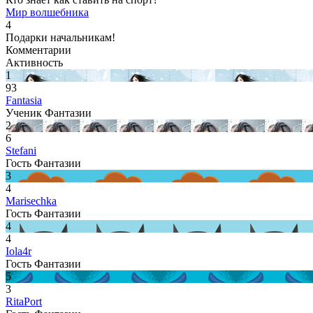
Мир волшебника
4
Подарки начальникам!
Комментарии
Активность
1
93
Fantasia
Ученик Фантазии
2
6
Stefani
Гость Фантазии
3
4
Marisechka
Гость Фантазии
4
4
Iola4r
Гость Фантазии
5
3
RitaPort