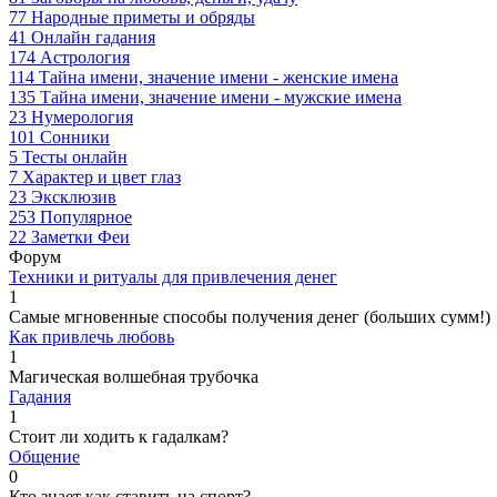
77
Народные приметы и обряды
41
Онлайн гадания
174
Астрология
114
Тайна имени, значение имени - женские имена
135
Тайна имени, значение имени - мужские имена
23
Нумерология
101
Сонники
5
Тесты онлайн
7
Характер и цвет глаз
23
Эксклюзив
253
Популярное
22
Заметки Феи
Форум
Техники и ритуалы для привлечения денег
1
Самые мгновенные способы получения денег (больших сумм!)
Как привлечь любовь
1
Магическая волшебная трубочка
Гадания
1
Стоит ли ходить к гадалкам?
Общение
0
Кто знает как ставить на спорт?