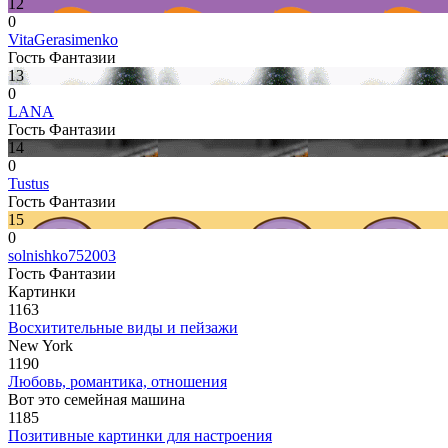
12
0
VitaGerasimenko
Гость Фантазии
13
0
LANA
Гость Фантазии
14
0
Tustus
Гость Фантазии
15
0
solnishko752003
Гость Фантазии
Картинки
1163
Восхитительные виды и пейзажи
New York
1190
Любовь, романтика, отношения
Вот это семейная машина
1185
Позитивные картинки для настроения