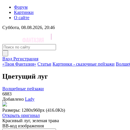
Форум
Картинки
О сайте
Суббота, 08.08.2026, 20:46
Вход
Регистрация
«Твоя Фантазия»
Статьи
Картинки - сказочные пейзажи
Волше
Цветущий луг
Волшебные пейзажи
6883
Добавлено
Lady
Размеры: 1280x960px (416.0Kb)
Открыть оригинал
Красивый луг, зеленая трава
BB-код изображения