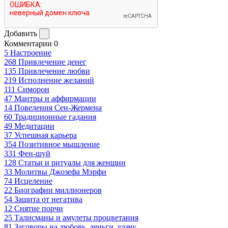
Добавить
Комментарии
0
5
Настроение
268
Привлечение денег
135
Привлечение любви
219
Исполнение желаний
111
Симорон
47
Мантры и аффирмации
14
Повеления Сен-Жермена
60
Традиционные гадания
49
Медитации
37
Успешная карьера
354
Позитивное мышление
331
Фен-шуй
128
Статьи и ритуалы для женщин
33
Молитвы Джозефа Мэрфи
74
Исцеление
22
Биографии миллионеров
54
Защита от негатива
12
Снятие порчи
25
Талисманы и амулеты процветания
81
Заговоры на любовь, деньги, удачу