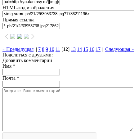
HTML-код изображения
Прямая ссылка
« Предыдущая
|
7
8
9
10
11
[
12
]
13
14
15
16
17
|
Следующая »
Поделиться с друзьями:
Добавить комментарий
Имя
*
Почта
*