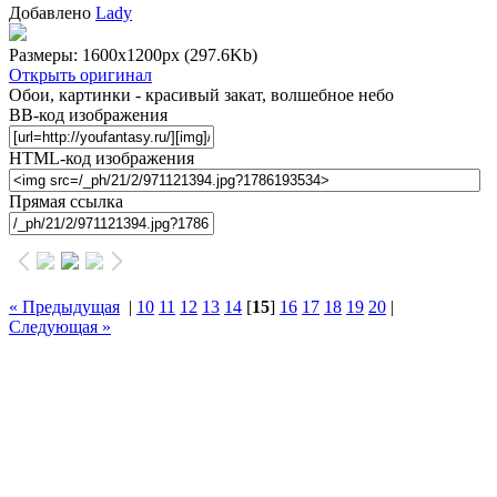
Добавлено
Lady
Размеры: 1600x1200px
(297.6Kb)
Открыть оригинал
Обои, картинки - красивый закат, волшебное небо
BB-код изображения
HTML-код изображения
Прямая ссылка
« Предыдущая
|
10
11
12
13
14
[
15
]
16
17
18
19
20
|
Следующая »