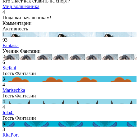
Кто знает как ставить на спорт?
Мир волшебника
4
Подарки начальникам!
Комментарии
Активность
1
93
Fantasia
Ученик Фантазии
2
6
Stefani
Гость Фантазии
3
4
Marisechka
Гость Фантазии
4
4
Iola4r
Гость Фантазии
5
3
RitaPort