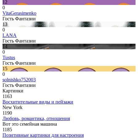
12
0
VitaGerasimenko
Гость Фантазии
13
0
LANA
Гость Фантазии
14
0
Tustus
Гость Фантазии
15
0
solnishko752003
Гость Фантазии
Картинки
1163
Восхитительные виды и пейзажи
New York
1190
Любовь, романтика, отношения
Вот это семейная машина
1185
Позитивные картинки для настроения