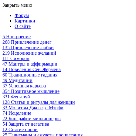
Закрыть меню
Форум
Картинки
О сайте
5
Настроение
268
Привлечение денег
135
Привлечение любви
219
Исполнение желаний
111
Симорон
47
Мантры и аффирмации
14
Повеления Сен-Жермена
60
Традиционные гадания
49
Медитации
37
Успешная карьера
354
Позитивное мышление
331
Фен-шуй
128
Статьи и ритуалы для женщин
33
Молитвы Джозефа Мэрфи
74
Исцеление
22
Биографии миллионеров
54
Защита от негатива
12
Снятие порчи
25
Талисманы и амулеты процветания