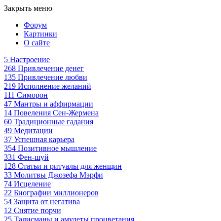
Закрыть меню
Форум
Картинки
О сайте
5
Настроение
268
Привлечение денег
135
Привлечение любви
219
Исполнение желаний
111
Симорон
47
Мантры и аффирмации
14
Повеления Сен-Жермена
60
Традиционные гадания
49
Медитации
37
Успешная карьера
354
Позитивное мышление
331
Фен-шуй
128
Статьи и ритуалы для женщин
33
Молитвы Джозефа Мэрфи
74
Исцеление
22
Биографии миллионеров
54
Защита от негатива
12
Снятие порчи
25
Талисманы и амулеты процветания