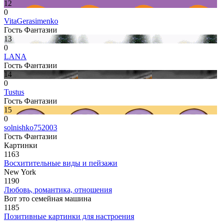
12
0
VitaGerasimenko
Гость Фантазии
13
0
LANA
Гость Фантазии
14
0
Tustus
Гость Фантазии
15
0
solnishko752003
Гость Фантазии
Картинки
1163
Восхитительные виды и пейзажи
New York
1190
Любовь, романтика, отношения
Вот это семейная машина
1185
Позитивные картинки для настроения