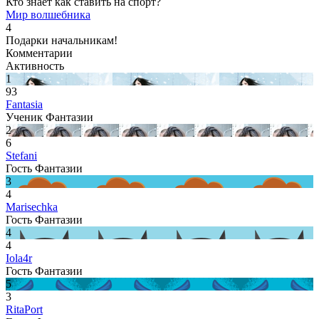
Кто знает как ставить на спорт?
Мир волшебника
4
Подарки начальникам!
Комментарии
Активность
1
93
Fantasia
Ученик Фантазии
2
6
Stefani
Гость Фантазии
3
4
Marisechka
Гость Фантазии
4
4
Iola4r
Гость Фантазии
5
3
RitaPort