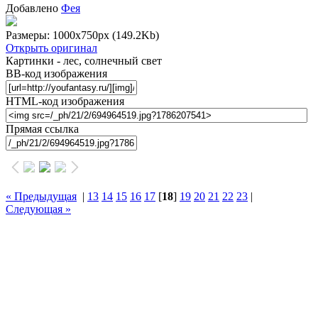
Добавлено
Фея
Размеры: 1000x750px
(149.2Kb)
Открыть оригинал
Картинки - лес, солнечный свет
BB-код изображения
HTML-код изображения
Прямая ссылка
« Предыдущая
|
13
14
15
16
17
[
18
]
19
20
21
22
23
|
Следующая »