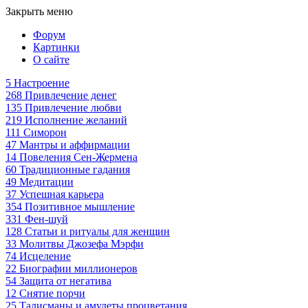
Закрыть меню
Форум
Картинки
О сайте
5
Настроение
268
Привлечение денег
135
Привлечение любви
219
Исполнение желаний
111
Симорон
47
Мантры и аффирмации
14
Повеления Сен-Жермена
60
Традиционные гадания
49
Медитации
37
Успешная карьера
354
Позитивное мышление
331
Фен-шуй
128
Статьи и ритуалы для женщин
33
Молитвы Джозефа Мэрфи
74
Исцеление
22
Биографии миллионеров
54
Защита от негатива
12
Снятие порчи
25
Талисманы и амулеты процветания