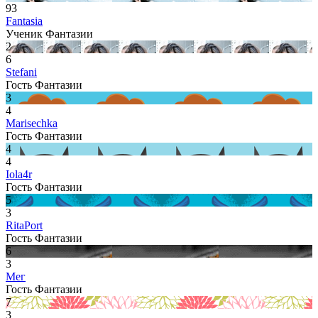
93
Fantasia
Ученик Фантазии
2
6
Stefani
Гость Фантазии
3
4
Marisechka
Гость Фантазии
4
4
Iola4r
Гость Фантазии
5
3
RitaPort
Гость Фантазии
6
3
Мег
Гость Фантазии
7
3