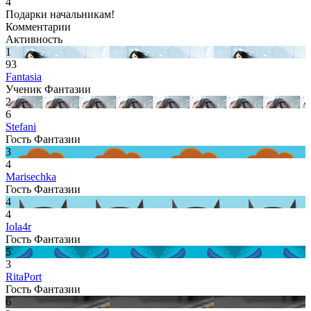
4
Подарки начальникам!
Комментарии
Активность
1
93
Fantasia
Ученик Фантазии
2
6
Stefani
Гость Фантазии
3
4
Marisechka
Гость Фантазии
4
4
Iola4r
Гость Фантазии
5
3
RitaPort
Гость Фантазии
6