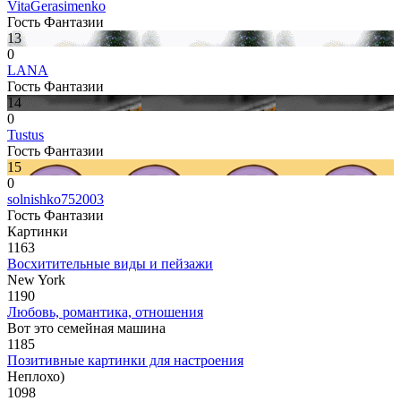
VitaGerasimenko
Гость Фантазии
13
0
LANA
Гость Фантазии
14
0
Tustus
Гость Фантазии
15
0
solnishko752003
Гость Фантазии
Картинки
1163
Восхитительные виды и пейзажи
New York
1190
Любовь, романтика, отношения
Вот это семейная машина
1185
Позитивные картинки для настроения
Неплохо)
1098