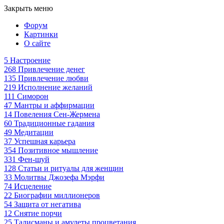
Закрыть меню
Форум
Картинки
О сайте
5
Настроение
268
Привлечение денег
135
Привлечение любви
219
Исполнение желаний
111
Симорон
47
Мантры и аффирмации
14
Повеления Сен-Жермена
60
Традиционные гадания
49
Медитации
37
Успешная карьера
354
Позитивное мышление
331
Фен-шуй
128
Статьи и ритуалы для женщин
33
Молитвы Джозефа Мэрфи
74
Исцеление
22
Биографии миллионеров
54
Защита от негатива
12
Снятие порчи
25
Талисманы и амулеты процветания