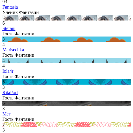
93
Fantasia
Ученик Фантазии
2
6
Stefani
Гость Фантазии
3
4
Marisechka
Гость Фантазии
4
4
Iola4r
Гость Фантазии
5
3
RitaPort
Гость Фантазии
6
3
Мег
Гость Фантазии
7
3