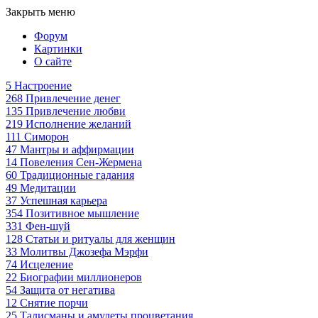
Закрыть меню
Форум
Картинки
О сайте
5
Настроение
268
Привлечение денег
135
Привлечение любви
219
Исполнение желаний
111
Симорон
47
Мантры и аффирмации
14
Повеления Сен-Жермена
60
Традиционные гадания
49
Медитации
37
Успешная карьера
354
Позитивное мышление
331
Фен-шуй
128
Статьи и ритуалы для женщин
33
Молитвы Джозефа Мэрфи
74
Исцеление
22
Биографии миллионеров
54
Защита от негатива
12
Снятие порчи
25
Талисманы и амулеты процветания