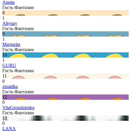
Anetta
Гость Фантазии
8
1
Altynay
Гость Фантазии
9
1
Margarita
Гость Фантазии
10
1
GURU
Гость Фантазии
11
0
zinaidka
Гость Фантазии
12
0
VitaGerasimenko
Гость Фантазии
13
0
LANA