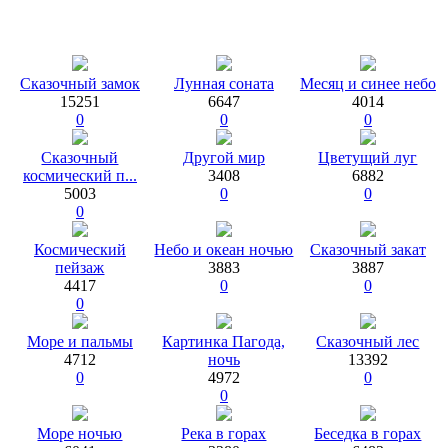
Сказочный замок
Лунная соната
Месяц и синее небо
15251
6647
4014
0
0
0
Сказочный
Другой мир
Цветущий луг
космический п...
3408
6882
5003
0
0
0
Космический
Небо и океан ночью
Сказочный закат
пейзаж
3883
3887
4417
0
0
0
Море и пальмы
Картинка Пагода,
Сказочный лес
4712
ночь
13392
0
4972
0
0
Море ночью
Река в горах
Беседка в горах