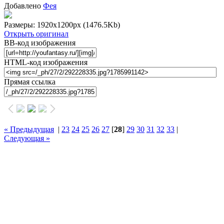
Добавлено
Фея
Размеры: 1920x1200px
(1476.5Kb)
Открыть оригинал
BB-код изображения
HTML-код изображения
Прямая ссылка
« Предыдущая
|
23
24
25
26
27
[
28
]
29
30
31
32
33
|
Следующая »