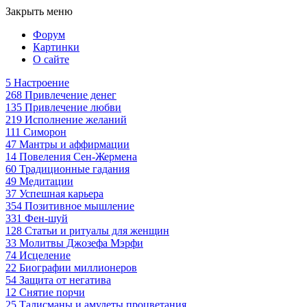
Закрыть меню
Форум
Картинки
О сайте
5
Настроение
268
Привлечение денег
135
Привлечение любви
219
Исполнение желаний
111
Симорон
47
Мантры и аффирмации
14
Повеления Сен-Жермена
60
Традиционные гадания
49
Медитации
37
Успешная карьера
354
Позитивное мышление
331
Фен-шуй
128
Статьи и ритуалы для женщин
33
Молитвы Джозефа Мэрфи
74
Исцеление
22
Биографии миллионеров
54
Защита от негатива
12
Снятие порчи
25
Талисманы и амулеты процветания