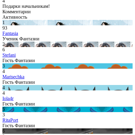
4
Подарки начальникам!
Комментарии
Активность
1
93
Fantasia
Ученик Фантазии
2
6
Stefani
Гость Фантазии
3
4
Marisechka
Гость Фантазии
4
4
Iola4r
Гость Фантазии
5
3
RitaPort
Гость Фантазии
6