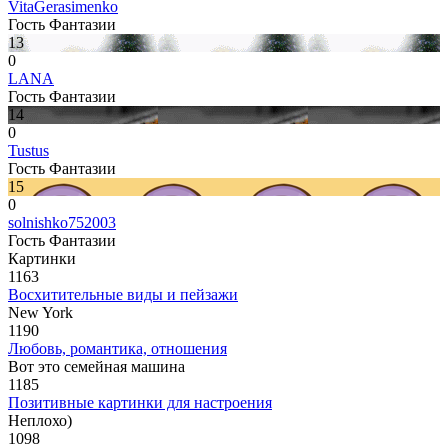
VitaGerasimenko
Гость Фантазии
13
0
LANA
Гость Фантазии
14
0
Tustus
Гость Фантазии
15
0
solnishko752003
Гость Фантазии
Картинки
1163
Восхитительные виды и пейзажи
New York
1190
Любовь, романтика, отношения
Вот это семейная машина
1185
Позитивные картинки для настроения
Неплохо)
1098