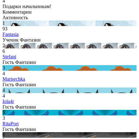
4
Подарки начальникам!
Комментарии
Активность
1
93
Fantasia
Ученик Фантазии
2
6
Stefani
Гость Фантазии
3
4
Marisechka
Гость Фантазии
4
4
Iola4r
Гость Фантазии
5
3
RitaPort
Гость Фантазии
6