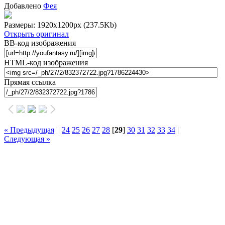
Добавлено
Фея
Размеры: 1920x1200px
(237.5Kb)
Открыть оригинал
BB-код изображения
HTML-код изображения
Прямая ссылка
« Предыдущая
|
24
25
26
27
28
[
29
]
30
31
32
33
34
|
Следующая »