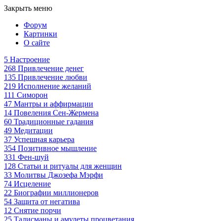
Закрыть меню
Форум
Картинки
О сайте
5
Настроение
268
Привлечение денег
135
Привлечение любви
219
Исполнение желаний
111
Симорон
47
Мантры и аффирмации
14
Повеления Сен-Жермена
60
Традиционные гадания
49
Медитации
37
Успешная карьера
354
Позитивное мышление
331
Фен-шуй
128
Статьи и ритуалы для женщин
33
Молитвы Джозефа Мэрфи
74
Исцеление
22
Биографии миллионеров
54
Защита от негатива
12
Снятие порчи
25
Талисманы и амулеты процветания