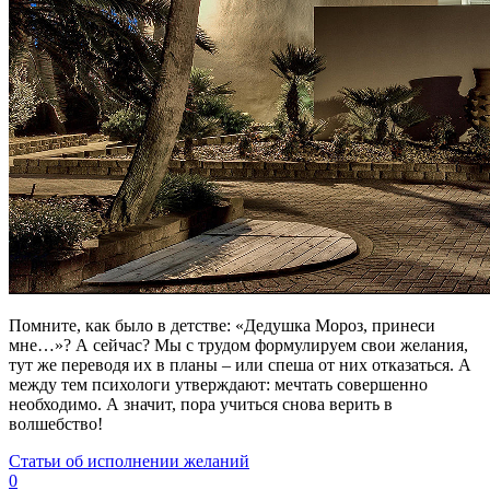
Помните, как было в детстве: «Дедушка Мороз, принеси
мне…»? А сейчас? Мы с трудом формулируем свои желания,
тут же переводя их в планы – или спеша от них отказаться. А
между тем психологи утверждают: мечтать совершенно
необходимо. А значит, пора учиться снова верить в
волшебство!
Статьи об исполнении желаний
0