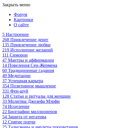
Закрыть меню
Форум
Картинки
О сайте
5
Настроение
268
Привлечение денег
135
Привлечение любви
219
Исполнение желаний
111
Симорон
47
Мантры и аффирмации
14
Повеления Сен-Жермена
60
Традиционные гадания
49
Медитации
37
Успешная карьера
354
Позитивное мышление
331
Фен-шуй
128
Статьи и ритуалы для женщин
33
Молитвы Джозефа Мэрфи
74
Исцеление
22
Биографии миллионеров
54
Защита от негатива
12
Снятие порчи
25
Талисманы и амулеты процветания