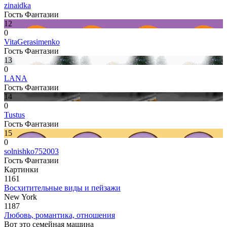
zinaidka
Гость Фантазии
12
0
VitaGerasimenko
Гость Фантазии
13
0
LANA
Гость Фантазии
14
0
Tustus
Гость Фантазии
15
0
solnishko752003
Гость Фантазии
Картинки
1161
Восхитительные виды и пейзажи
New York
1187
Любовь, романтика, отношения
Вот это семейная машина