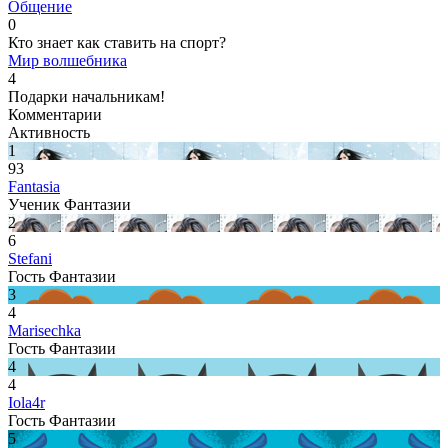
Общение
0
Кто знает как ставить на спорт?
Мир волшебника
4
Подарки начальникам!
Комментарии
Активность
1
93
Fantasia
Ученик Фантазии
2
6
Stefani
Гость Фантазии
3
4
Marisechka
Гость Фантазии
4
4
Iola4r
Гость Фантазии
5