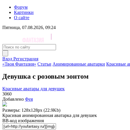
Форум
Картинки
О сайте
Пятница, 07.08.2026, 09:24
Вход
Регистрация
«Твоя Фантазия»
Статьи
Анимированные аватарки
Красивые а
Девушка с розовым зонтом
Красивые аватары для девушек
3060
Добавлено
Фея
Размеры: 128x128px (22.9Kb)
Красивая анимированная аватарка для девушек
BB-код изображения