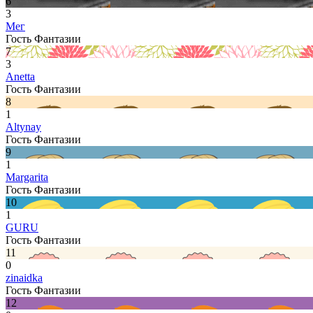
6
3
Мег
Гость Фантазии
7
3
Anetta
Гость Фантазии
8
1
Altynay
Гость Фантазии
9
1
Margarita
Гость Фантазии
10
1
GURU
Гость Фантазии
11
0
zinaidka
Гость Фантазии
12