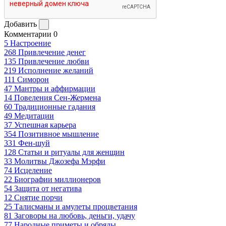
Добавить
Комментарии
0
5
Настроение
268
Привлечение денег
135
Привлечение любви
219
Исполнение желаний
111
Симорон
47
Мантры и аффирмации
14
Повеления Сен-Жермена
60
Традиционные гадания
49
Медитации
37
Успешная карьера
354
Позитивное мышление
331
Фен-шуй
128
Статьи и ритуалы для женщин
33
Молитвы Джозефа Мэрфи
74
Исцеление
22
Биографии миллионеров
54
Защита от негатива
12
Снятие порчи
25
Талисманы и амулеты процветания
81
Заговоры на любовь, деньги, удачу
77
Народные приметы и обряды