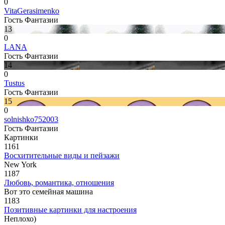
0
VitaGerasimenko
Гость Фантазии
13
0
LANA
Гость Фантазии
14
0
Tustus
Гость Фантазии
15
0
solnishko752003
Гость Фантазии
Картинки
1161
Восхитительные виды и пейзажи
New York
1187
Любовь, романтика, отношения
Вот это семейная машина
1183
Позитивные картинки для настроения
Неплохо)