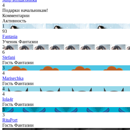
4
Подарки начальникам!
Комментарии
Активность
1
93
Fantasia
Ученик Фантазии
2
6
Stefani
Гость Фантазии
3
4
Marisechka
Гость Фантазии
4
4
Iola4r
Гость Фантазии
5
3
RitaPort
Гость Фантазии