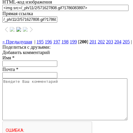
HTML-код изображения
Прямая ссылка
« Предыдущая
|
195
196
197
198
199
[
200
]
201
202
203
204
205
Поделиться с друзьями:
Добавить комментарий
Имя
*
Почта
*