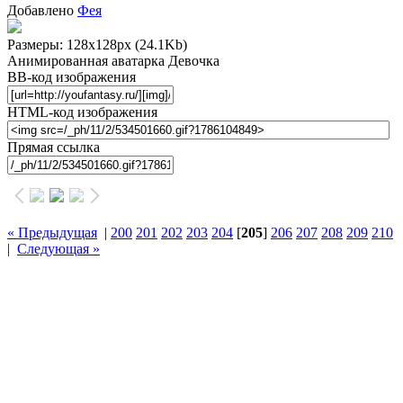
Добавлено
Фея
Размеры: 128x128px
(24.1Kb)
Анимированная аватарка Девочка
BB-код изображения
HTML-код изображения
Прямая ссылка
« Предыдущая
|
200
201
202
203
204
[
205
]
206
207
208
209
210
|
Следующая »