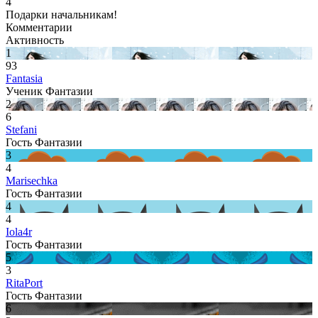
4
Подарки начальникам!
Комментарии
Активность
1
93
Fantasia
Ученик Фантазии
2
6
Stefani
Гость Фантазии
3
4
Marisechka
Гость Фантазии
4
4
Iola4r
Гость Фантазии
5
3
RitaPort
Гость Фантазии
6