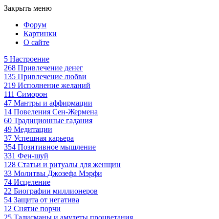
Закрыть меню
Форум
Картинки
О сайте
5
Настроение
268
Привлечение денег
135
Привлечение любви
219
Исполнение желаний
111
Симорон
47
Мантры и аффирмации
14
Повеления Сен-Жермена
60
Традиционные гадания
49
Медитации
37
Успешная карьера
354
Позитивное мышление
331
Фен-шуй
128
Статьи и ритуалы для женщин
33
Молитвы Джозефа Мэрфи
74
Исцеление
22
Биографии миллионеров
54
Защита от негатива
12
Снятие порчи
25
Талисманы и амулеты процветания