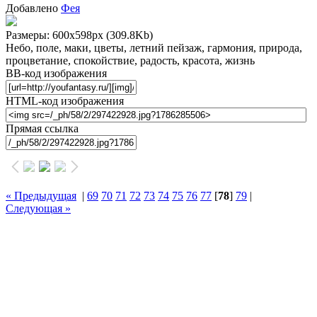
Добавлено
Фея
Размеры: 600x598px
(309.8Kb)
Небо, поле, маки, цветы, летний пейзаж, гармония, природа,
процветание, спокойствие, радость, красота, жизнь
BB-код изображения
HTML-код изображения
Прямая ссылка
« Предыдущая
|
69
70
71
72
73
74
75
76
77
[
78
]
79
|
Следующая »