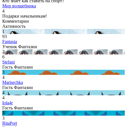
Кто знает как ставить на спорт?
Мир волшебника
4
Подарки начальникам!
Комментарии
Активность
1
93
Fantasia
Ученик Фантазии
2
6
Stefani
Гость Фантазии
3
4
Marisechka
Гость Фантазии
4
4
Iola4r
Гость Фантазии
5
3
RitaPort