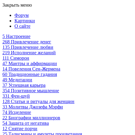
Закрыть меню
Форум
Картинки
О сайте
5
Настроение
268
Привлечение денег
135
Привлечение любви
219
Исполнение желаний
111
Симорон
47
Мантры и аффирмации
14
Повеления Сен-Жермена
60
Традиционные гадания
49
Медитации
37
Успешная карьера
354
Позитивное мышление
331
Фен-шуй
128
Статьи и ритуалы для женщин
33
Молитвы Джозефа Мэрфи
74
Исцеление
22
Биографии миллионеров
54
Защита от негатива
12
Снятие порчи
25
Талисманы и амулеты процветания