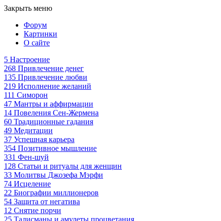
Закрыть меню
Форум
Картинки
О сайте
5
Настроение
268
Привлечение денег
135
Привлечение любви
219
Исполнение желаний
111
Симорон
47
Мантры и аффирмации
14
Повеления Сен-Жермена
60
Традиционные гадания
49
Медитации
37
Успешная карьера
354
Позитивное мышление
331
Фен-шуй
128
Статьи и ритуалы для женщин
33
Молитвы Джозефа Мэрфи
74
Исцеление
22
Биографии миллионеров
54
Защита от негатива
12
Снятие порчи
25
Талисманы и амулеты процветания