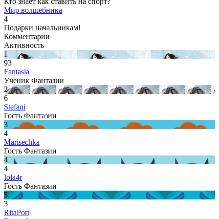
Кто знает как ставить на спорт?
Мир волшебника
4
Подарки начальникам!
Комментарии
Активность
1
93
Fantasia
Ученик Фантазии
2
6
Stefani
Гость Фантазии
3
4
Marisechka
Гость Фантазии
4
4
Iola4r
Гость Фантазии
5
3
RitaPort