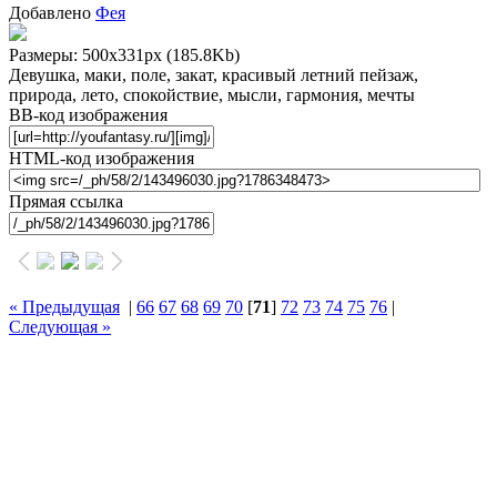
Добавлено
Фея
Размеры: 500x331px
(185.8Kb)
Девушка, маки, поле, закат, красивый летний пейзаж,
природа, лето, спокойствие, мысли, гармония, мечты
BB-код изображения
HTML-код изображения
Прямая ссылка
« Предыдущая
|
66
67
68
69
70
[
71
]
72
73
74
75
76
|
Следующая »