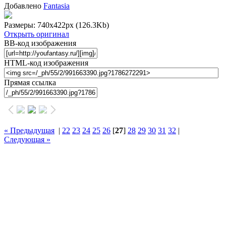
Добавлено
Fantasia
Размеры: 740x422px
(126.3Kb)
Открыть оригинал
BB-код изображения
HTML-код изображения
Прямая ссылка
« Предыдущая
|
22
23
24
25
26
[
27
]
28
29
30
31
32
|
Следующая »