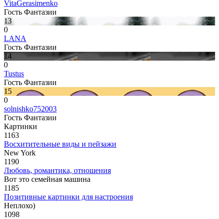
VitaGerasimenko
Гость Фантазии
13
0
LANA
Гость Фантазии
14
0
Tustus
Гость Фантазии
15
0
solnishko752003
Гость Фантазии
Картинки
1163
Восхитительные виды и пейзажи
New York
1190
Любовь, романтика, отношения
Вот это семейная машина
1185
Позитивные картинки для настроения
Неплохо)
1098