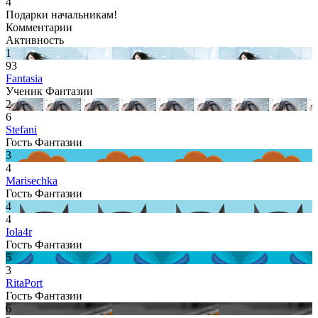
4
Подарки начальникам!
Комментарии
Активность
1
93
Fantasia
Ученик Фантазии
2
6
Stefani
Гость Фантазии
3
4
Marisechka
Гость Фантазии
4
4
Iola4r
Гость Фантазии
5
3
RitaPort
Гость Фантазии
6