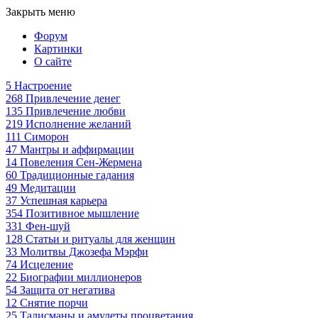
Закрыть меню
Форум
Картинки
О сайте
5
Настроение
268
Привлечение денег
135
Привлечение любви
219
Исполнение желаний
111
Симорон
47
Мантры и аффирмации
14
Повеления Сен-Жермена
60
Традиционные гадания
49
Медитации
37
Успешная карьера
354
Позитивное мышление
331
Фен-шуй
128
Статьи и ритуалы для женщин
33
Молитвы Джозефа Мэрфи
74
Исцеление
22
Биографии миллионеров
54
Защита от негатива
12
Снятие порчи
25
Талисманы и амулеты процветания