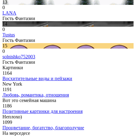
13
0
LANA
Гость Фантазии
14
0
Tustus
Гость Фантазии
15
0
solnishko752003
Гость Фантазии
Картинки
1164
Восхитительные виды и пейзажи
New York
1191
Любовь, романтика, отношения
Вот это семейная машина
1186
Позитивные картинки для настроения
Неплохо)
1099
Процветание, богатство, благополучие
На мерседесе