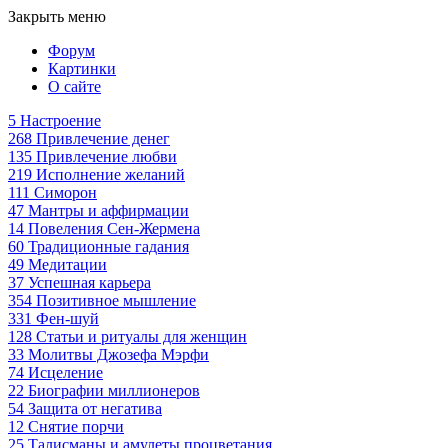
Закрыть меню
Форум
Картинки
О сайте
5
Настроение
268
Привлечение денег
135
Привлечение любви
219
Исполнение желаний
111
Симорон
47
Мантры и аффирмации
14
Повеления Сен-Жермена
60
Традиционные гадания
49
Медитации
37
Успешная карьера
354
Позитивное мышление
331
Фен-шуй
128
Статьи и ритуалы для женщин
33
Молитвы Джозефа Мэрфи
74
Исцеление
22
Биографии миллионеров
54
Защита от негатива
12
Снятие порчи
25
Талисманы и амулеты процветания