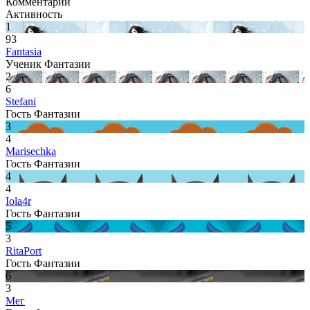
Комментарии
Активность
1
93
Fantasia
Ученик Фантазии
2
6
Stefani
Гость Фантазии
3
4
Marisechka
Гость Фантазии
4
4
Iola4r
Гость Фантазии
5
3
RitaPort
Гость Фантазии
6
3
Мег