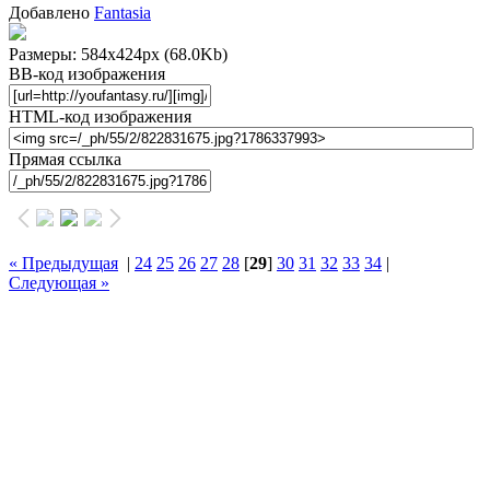
Добавлено
Fantasia
Размеры: 584x424px
(68.0Kb)
BB-код изображения
HTML-код изображения
Прямая ссылка
« Предыдущая
|
24
25
26
27
28
[
29
]
30
31
32
33
34
|
Следующая »