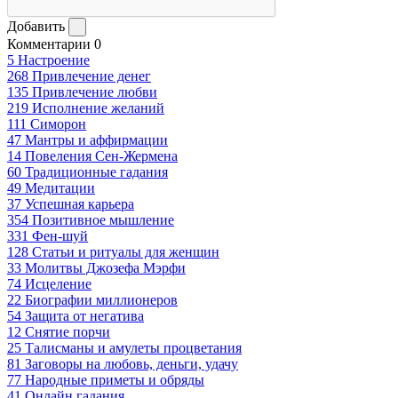
Добавить
Комментарии
0
5
Настроение
268
Привлечение денег
135
Привлечение любви
219
Исполнение желаний
111
Симорон
47
Мантры и аффирмации
14
Повеления Сен-Жермена
60
Традиционные гадания
49
Медитации
37
Успешная карьера
354
Позитивное мышление
331
Фен-шуй
128
Статьи и ритуалы для женщин
33
Молитвы Джозефа Мэрфи
74
Исцеление
22
Биографии миллионеров
54
Защита от негатива
12
Снятие порчи
25
Талисманы и амулеты процветания
81
Заговоры на любовь, деньги, удачу
77
Народные приметы и обряды
41
Онлайн гадания