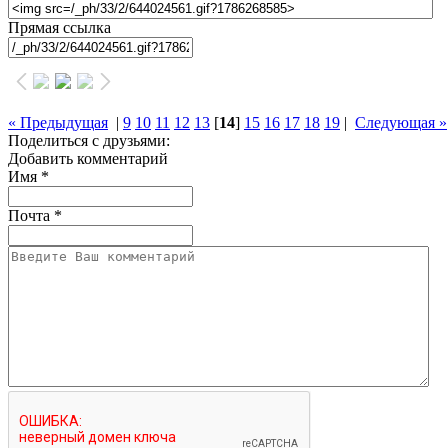
Прямая ссылка
« Предыдущая
|
9
10
11
12
13
[
14
]
15
16
17
18
19
|
Следующая »
Поделиться с друзьями:
Добавить комментарий
Имя
*
Почта
*