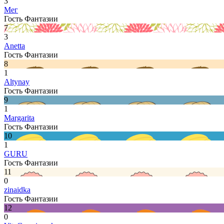
3
Мег
Гость Фантазии
7
3
Anetta
Гость Фантазии
8
1
Altynay
Гость Фантазии
9
1
Margarita
Гость Фантазии
10
1
GURU
Гость Фантазии
11
0
zinaidka
Гость Фантазии
12
0