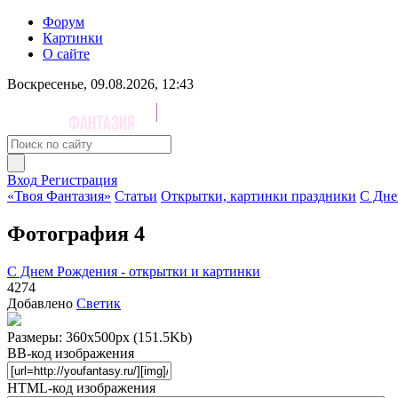
Форум
Картинки
О сайте
Воскресенье, 09.08.2026, 12:43
Вход
Регистрация
«Твоя Фантазия»
Статьи
Открытки, картинки праздники
С Дне
Фотография 4
С Днем Рождения - открытки и картинки
4274
Добавлено
Светик
Размеры: 360x500px (151.5Kb)
BB-код изображения
HTML-код изображения