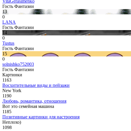
VitaGerasimenko
Гость Фантазии
13
0
LANA
Гость Фантазии
14
0
Tustus
Гость Фантазии
15
0
solnishko752003
Гость Фантазии
Картинки
1163
Восхитительные виды и пейзажи
New York
1190
Любовь, романтика, отношения
Вот это семейная машина
1185
Позитивные картинки для настроения
Неплохо)
1098