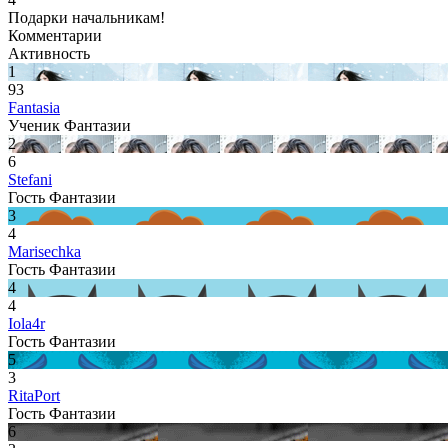
Подарки начальникам!
Комментарии
Активность
1
93
Fantasia
Ученик Фантазии
2
6
Stefani
Гость Фантазии
3
4
Marisechka
Гость Фантазии
4
4
Iola4r
Гость Фантазии
5
3
RitaPort
Гость Фантазии
6