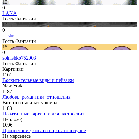
13
0
LANA
Гость Фантазии
14
0
Tustus
Гость Фантазии
15
0
solnishko752003
Гость Фантазии
Картинки
1161
Восхитительные виды и пейзажи
New York
1187
Любовь, романтика, отношения
Вот это семейная машина
1183
Позитивные картинки для настроения
Неплохо)
1096
Процветание, богатство, благополучие
На мерседесе