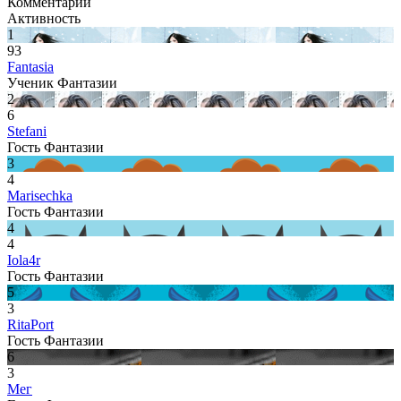
Комментарии
Активность
1
93
Fantasia
Ученик Фантазии
2
6
Stefani
Гость Фантазии
3
4
Marisechka
Гость Фантазии
4
4
Iola4r
Гость Фантазии
5
3
RitaPort
Гость Фантазии
6
3
Мег