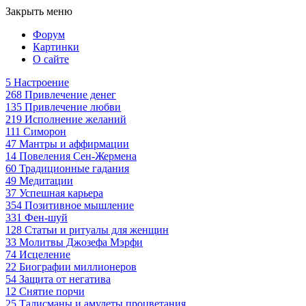
Закрыть меню
Форум
Картинки
О сайте
5
Настроение
268
Привлечение денег
135
Привлечение любви
219
Исполнение желаний
111
Симорон
47
Мантры и аффирмации
14
Повеления Сен-Жермена
60
Традиционные гадания
49
Медитации
37
Успешная карьера
354
Позитивное мышление
331
Фен-шуй
128
Статьи и ритуалы для женщин
33
Молитвы Джозефа Мэрфи
74
Исцеление
22
Биографии миллионеров
54
Защита от негатива
12
Снятие порчи
25
Талисманы и амулеты процветания