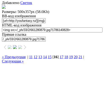
Добавлено
Светик
Размеры: 500x357px
(58.0Kb)
BB-код изображения
HTML-код изображения
Прямая ссылка
« Предыдущая
|
11
12
13
14
15
[
16
]
17
18
19
20
21
|
Следующая »