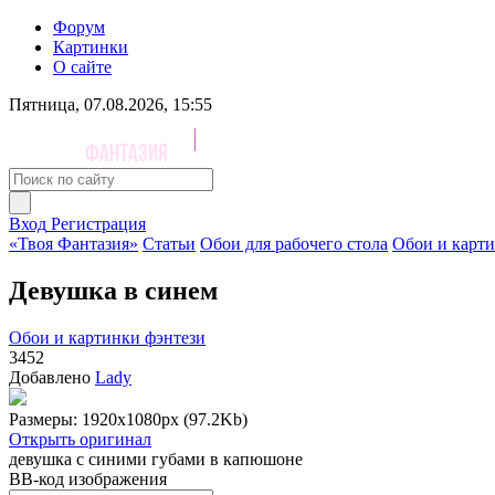
Форум
Картинки
О сайте
Пятница, 07.08.2026, 15:55
Вход
Регистрация
«Твоя Фантазия»
Статьи
Обои для рабочего стола
Обои и карти
Девушка в синем
Обои и картинки фэнтези
3452
Добавлено
Lady
Размеры: 1920x1080px (97.2Kb)
Открыть оригинал
девушка с синими губами в капюшоне
BB-код изображения