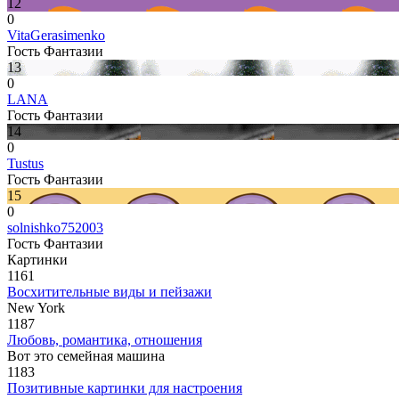
12
0
VitaGerasimenko
Гость Фантазии
13
0
LANA
Гость Фантазии
14
0
Tustus
Гость Фантазии
15
0
solnishko752003
Гость Фантазии
Картинки
1161
Восхитительные виды и пейзажи
New York
1187
Любовь, романтика, отношения
Вот это семейная машина
1183
Позитивные картинки для настроения