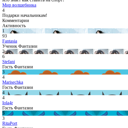
Мир волшебника
4
Подарки начальникам!
Комментарии
Активность
1
93
Fantasia
Ученик Фантазии
2
6
Stefani
Гость Фантазии
3
4
Marisechka
Гость Фантазии
4
4
Iola4r
Гость Фантазии
5
3
RitaPort