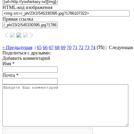
HTML-код изображения
Прямая ссылка
« Предыдущая
|
65
66
67
68
69
70
71
72
73
74
[
75
] |
Следующая 
Поделиться с друзьями:
Добавить комментарий
Имя
*
Почта
*