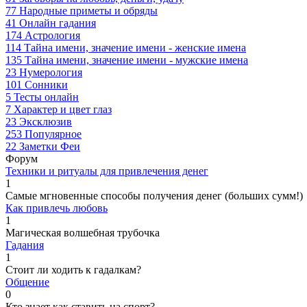
77
Народные приметы и обряды
41
Онлайн гадания
174
Астрология
114
Тайна имени, значение имени - женские имена
135
Тайна имени, значение имени - мужские имена
23
Нумерология
101
Сонники
5
Тесты онлайн
7
Характер и цвет глаз
23
Эксклюзив
253
Популярное
22
Заметки Феи
Форум
Техники и ритуалы для привлечения денег
1
Самые мгновенные способы получения денег (больших сумм!)
Как привлечь любовь
1
Магическая волшебная трубочка
Гадания
1
Стоит ли ходить к гадалкам?
Общение
0
Кто знает как ставить на спорт?