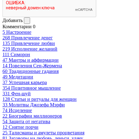
Добавить
Комментарии
0
5
Настроение
268
Привлечение денег
135
Привлечение любви
219
Исполнение желаний
111
Симорон
47
Мантры и аффирмации
14
Повеления Сен-Жермена
60
Традиционные гадания
49
Медитации
37
Успешная карьера
354
Позитивное мышление
331
Фен-шуй
128
Статьи и ритуалы для женщин
33
Молитвы Джозефа Мэрфи
74
Исцеление
22
Биографии миллионеров
54
Защита от негатива
12
Снятие порчи
25
Талисманы и амулеты процветания
81
Заговоры на любовь, деньги, удачу