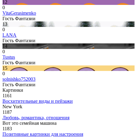
12
0
VitaGerasimenko
Гость Фантазии
13
0
LANA
Гость Фантазии
14
0
Tustus
Гость Фантазии
15
0
solnishko752003
Гость Фантазии
Картинки
1161
Восхитительные виды и пейзажи
New York
1187
Любовь, романтика, отношения
Вот это семейная машина
1183
Позитивные картинки для настроения