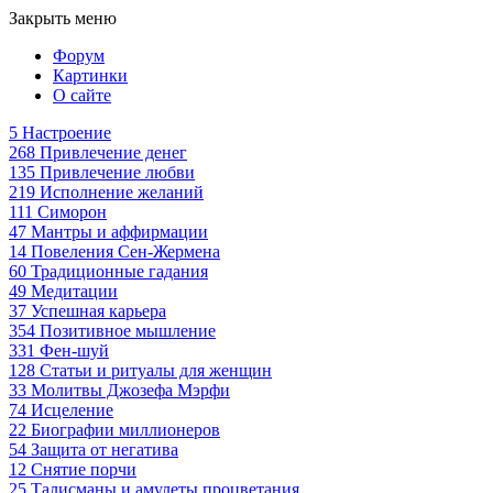
Закрыть меню
Форум
Картинки
О сайте
5
Настроение
268
Привлечение денег
135
Привлечение любви
219
Исполнение желаний
111
Симорон
47
Мантры и аффирмации
14
Повеления Сен-Жермена
60
Традиционные гадания
49
Медитации
37
Успешная карьера
354
Позитивное мышление
331
Фен-шуй
128
Статьи и ритуалы для женщин
33
Молитвы Джозефа Мэрфи
74
Исцеление
22
Биографии миллионеров
54
Защита от негатива
12
Снятие порчи
25
Талисманы и амулеты процветания