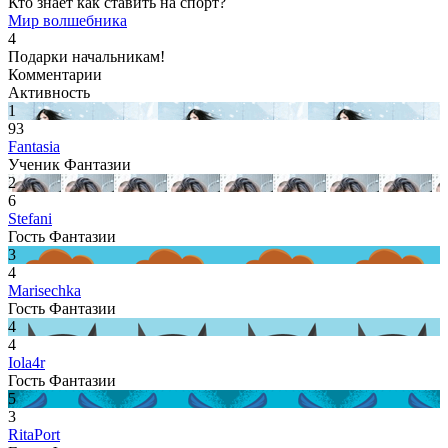
Кто знает как ставить на спорт?
Мир волшебника
4
Подарки начальникам!
Комментарии
Активность
1
93
Fantasia
Ученик Фантазии
2
6
Stefani
Гость Фантазии
3
4
Marisechka
Гость Фантазии
4
4
Iola4r
Гость Фантазии
5
3
RitaPort