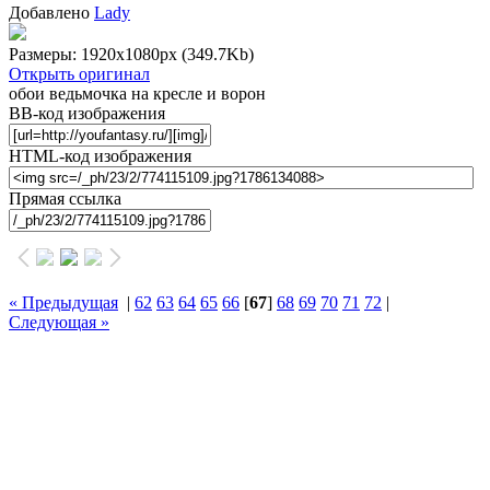
Добавлено
Lady
Размеры: 1920x1080px
(349.7Kb)
Открыть оригинал
обои ведьмочка на кресле и ворон
BB-код изображения
HTML-код изображения
Прямая ссылка
« Предыдущая
|
62
63
64
65
66
[
67
]
68
69
70
71
72
|
Следующая »