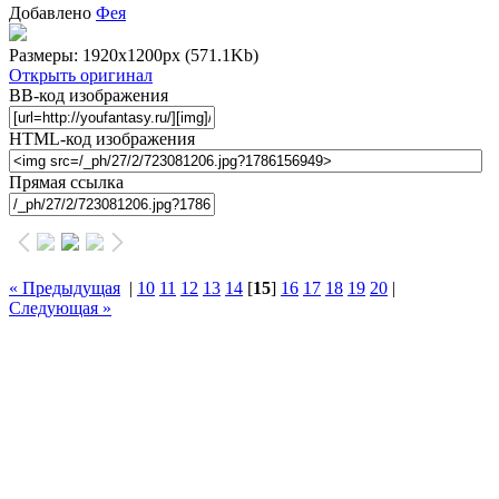
Добавлено
Фея
Размеры: 1920x1200px
(571.1Kb)
Открыть оригинал
BB-код изображения
HTML-код изображения
Прямая ссылка
« Предыдущая
|
10
11
12
13
14
[
15
]
16
17
18
19
20
|
Следующая »