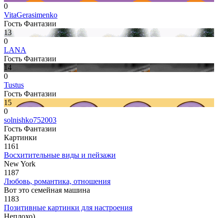
0
VitaGerasimenko
Гость Фантазии
13
0
LANA
Гость Фантазии
14
0
Tustus
Гость Фантазии
15
0
solnishko752003
Гость Фантазии
Картинки
1161
Восхитительные виды и пейзажи
New York
1187
Любовь, романтика, отношения
Вот это семейная машина
1183
Позитивные картинки для настроения
Неплохо)