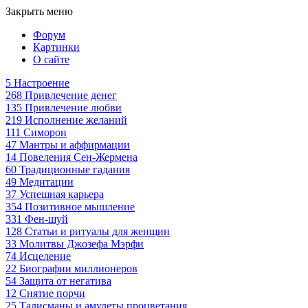
Закрыть меню
Форум
Картинки
О сайте
5
Настроение
268
Привлечение денег
135
Привлечение любви
219
Исполнение желаний
111
Симорон
47
Мантры и аффирмации
14
Повеления Сен-Жермена
60
Традиционные гадания
49
Медитации
37
Успешная карьера
354
Позитивное мышление
331
Фен-шуй
128
Статьи и ритуалы для женщин
33
Молитвы Джозефа Мэрфи
74
Исцеление
22
Биографии миллионеров
54
Защита от негатива
12
Снятие порчи
25
Талисманы и амулеты процветания