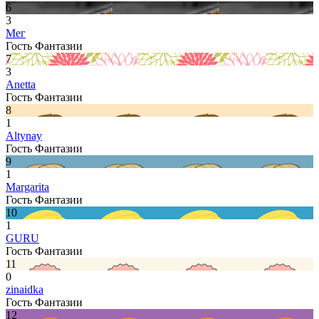
6
3
Мег
Гость Фантазии
7
3
Anetta
Гость Фантазии
8
1
Altynay
Гость Фантазии
9
1
Margarita
Гость Фантазии
10
1
GURU
Гость Фантазии
11
0
zinaidka
Гость Фантазии
12