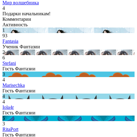
Мир волшебника
4
Подарки начальникам!
Комментарии
Активность
1
93
Fantasia
Ученик Фантазии
2
6
Stefani
Гость Фантазии
3
4
Marisechka
Гость Фантазии
4
4
Iola4r
Гость Фантазии
5
3
RitaPort
Гость Фантазии