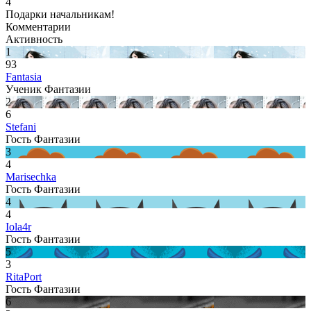
4
Подарки начальникам!
Комментарии
Активность
1
93
Fantasia
Ученик Фантазии
2
6
Stefani
Гость Фантазии
3
4
Marisechka
Гость Фантазии
4
4
Iola4r
Гость Фантазии
5
3
RitaPort
Гость Фантазии
6