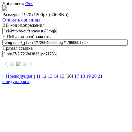
Добавлено
Фея
Размеры: 1920x1200px
(506.8Kb)
Открыть оригинал
BB-код изображения
HTML-код изображения
Прямая ссылка
« Предыдущая
|
11
12
13
14
15
[
16
]
17
18
19
20
21
|
Следующая »