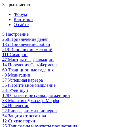
Закрыть меню
Форум
Картинки
О сайте
5
Настроение
268
Привлечение денег
135
Привлечение любви
219
Исполнение желаний
111
Симорон
47
Мантры и аффирмации
14
Повеления Сен-Жермена
60
Традиционные гадания
49
Медитации
37
Успешная карьера
354
Позитивное мышление
331
Фен-шуй
128
Статьи и ритуалы для женщин
33
Молитвы Джозефа Мэрфи
74
Исцеление
22
Биографии миллионеров
54
Защита от негатива
12
Снятие порчи
25
Талисманы и амулеты процветания