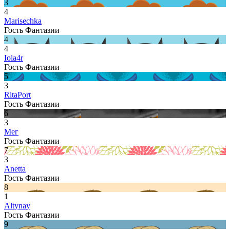
3
4
Marisechka
Гость Фантазии
4
4
Iola4r
Гость Фантазии
5
3
RitaPort
Гость Фантазии
6
3
Мег
Гость Фантазии
7
3
Anetta
Гость Фантазии
8
1
Altynay
Гость Фантазии
9