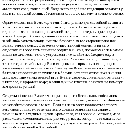
любовью учителей, но в любимчики не рвутся и потому не теряют
авторитета среди товарищей. Чаще всего подобные тенденции остаются у
них и во взрослой жизни, обеспечивая хорошую карьеру и крепкую семью.
Одним словом, имя Всеволод очень благоприятно для спокойной жизни и в
этом-то и заключается его главный недостаток. Не испытывая глубоких
страстей и всепоглощающих желаний, недолго и потерять ориентиры в
жизни. Нередко Всеволод начинает мучиться от отсутствия главной цели и
какой-либо захватывающей мечты, без которых все старания рано или
поздно теряют смысл. Это очень существенный момент, и на него
следовало бы обратить внимание родителей Севы, поскольку если в самом
имени не заложены четкие устремления, то крайне необходимо еще в
детстве привить ему интерес к чему-либо. Чем сильнее и достойнее будет
этот интерес, тем больше у Всеволода шансов прожить полноценную,
насыщенную событиями жизнь. Самому же Всеволоду можно пожелать не
бояться рискованных поступков и в большей степени относиться к жизни
как к довольно увлекательной игре. Будьте уверены, с началом игры придут
и интерес, и здоровый азарт, а ваши лучшие качества обязательно помогут
вам достичь успеха!
Секреты общения.
Бывает, что в разговоре со Всеволодом собеседника
начинает невольно завораживать его неторопливая уверенность. Иногда это
может сбить человека с мысли. Если вы не желаете поддаваться такому
невольному гипнозу, то лучше всего сделать разрядить ситуацию с
помощью пары удачных шуток. Кроме того, хотя обычно Всеволод мало
расположен к эмоциональному разговору, все же юмор — это одна из тех
эмоций, которая поможет вести беседу в нужном вам русле. Главное, чтобы
шутка была удачной и беззлобной.