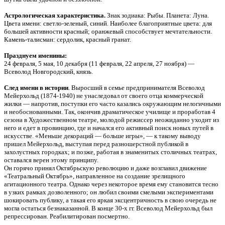
Астрологическая характеристика.
Знак зодиака: Рыбы. Планета: Луна.
Цвета имени: светло-зеленый, синий. Наиболее благоприятные цвета: для
большей активности красный; оранжевый способствует мечтательности.
Камень-талисман: сердолик, красный гранат.
Празднуем именины:
24 февраля, 5 мая, 10 декабря (11 февраля, 22 апреля, 27 ноября) —
Всеволод Новгородский, князь.
След имени в истории
. Выросший в семье предпринимателя Всеволод
Мейерхольд (1874-1940) не унаследовал от своего отца коммерческой
жилки — напротив, поступки его часто казались окружающим нелогичными
и необоснованными. Так, окончив драматическое училище и проработав 4
сезона в Художественном театре, молодой режиссер неожиданно уходит из
него и едет в провинцию, где и начался его активный поиск новых путей в
искусстве. «Меньше декораций — больше игры», — к такому выводу
пришел Мейерхольд, выступая перед разношерстной публикой в
захолустных городках; и позже, работая в знаменитых столичных театрах,
оставался верен этому принципу.
Он горячо принял Октябрьскую революцию и даже возглавил движение
«Театральный Октябрь», направленное на создание зрелищного
агитационного театра. Однако через некоторое время ему становится тесно
в узких рамках дозволенного; он любил своими смелыми экспериментами
шокировать публику, а такая его яркая эксцентричность в свою очередь не
могла остаться безнаказанной. В конце 30-х гг. Всеволод Мейерхольд был
репрессирован. Реабилитирован посмертно.