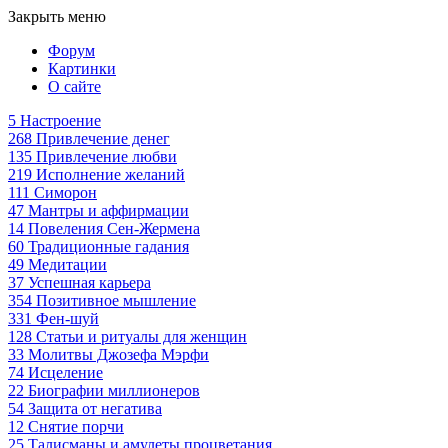
Закрыть меню
Форум
Картинки
О сайте
5
Настроение
268
Привлечение денег
135
Привлечение любви
219
Исполнение желаний
111
Симорон
47
Мантры и аффирмации
14
Повеления Сен-Жермена
60
Традиционные гадания
49
Медитации
37
Успешная карьера
354
Позитивное мышление
331
Фен-шуй
128
Статьи и ритуалы для женщин
33
Молитвы Джозефа Мэрфи
74
Исцеление
22
Биографии миллионеров
54
Защита от негатива
12
Снятие порчи
25
Талисманы и амулеты процветания