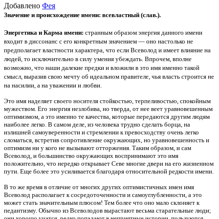
Добавлено
Фея
Значение и происхождение имени: всевластный (слав.).
Энергетика и Карма имени:
странным образом энергия данного имени
входит в диссонанс с его конкретным значением — оно настолько не
предполагает властности характера, что если Всеволод и имеет влияние на
людей, то исключительно в силу умения убеждать. Впрочем, вполне
возможно, что наши далекие предки и вложили в это имя именно такой
смысл, выразив свою мечту об идеальном правителе, чья власть строится не
на насилии, а на уважении и любви.
Это имя наделяет своего носителя стойкостью, терпеливостью, спокойным
мужеством. Его энергия незлобива, но тверда, от нее веет уравновешенным
оптимизмом, а это именно те качества, которые передаются другим людям
наиболее легко. В самом деле, из человека трудно сделать борца, на
излишней самоуверенности и стремлении к превосходству очень легко
сломаться, встретив сопротивление окружающих, но уравновешенность и
оптимизм ни у кого не вызывают отторжения. Таким образом, и сам
Всеволод, и большинство окружающих воспринимают это имя
положительно, что нередко открывает Севе многие двери на его жизненном
пути. Еще более это усиливается благодаря относительной редкости имени.
В то же время в отличие от многих других оптимистичных имен имя
Всеволод располагает к сосредоточенности и самоуглубленности, а это
может стать значительным плюсом! Тем более что оно мало склоняет к
педантизму. Обычно из Всеволодов вырастают весьма старательные люди;
они хорошо учатся, редко попадают в неприятные истории, пользуются