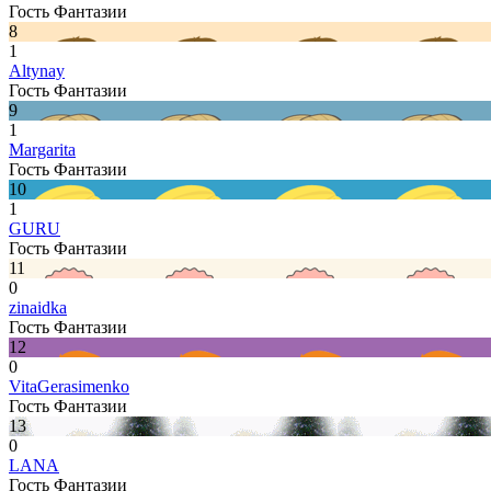
Гость Фантазии
8
1
Altynay
Гость Фантазии
9
1
Margarita
Гость Фантазии
10
1
GURU
Гость Фантазии
11
0
zinaidka
Гость Фантазии
12
0
VitaGerasimenko
Гость Фантазии
13
0
LANA
Гость Фантазии