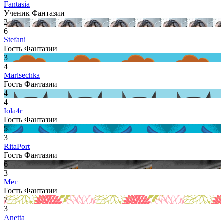
Fantasia
Ученик Фантазии
2
6
Stefani
Гость Фантазии
3
4
Marisechka
Гость Фантазии
4
4
Iola4r
Гость Фантазии
5
3
RitaPort
Гость Фантазии
6
3
Мег
Гость Фантазии
7
3
Anetta