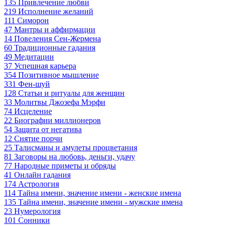
135
Привлечение любви
219
Исполнение желаний
111
Симорон
47
Мантры и аффирмации
14
Повеления Сен-Жермена
60
Традиционные гадания
49
Медитации
37
Успешная карьера
354
Позитивное мышление
331
Фен-шуй
128
Статьи и ритуалы для женщин
33
Молитвы Джозефа Мэрфи
74
Исцеление
22
Биографии миллионеров
54
Защита от негатива
12
Снятие порчи
25
Талисманы и амулеты процветания
81
Заговоры на любовь, деньги, удачу
77
Народные приметы и обряды
41
Онлайн гадания
174
Астрология
114
Тайна имени, значение имени - женские имена
135
Тайна имени, значение имени - мужские имена
23
Нумерология
101
Сонники