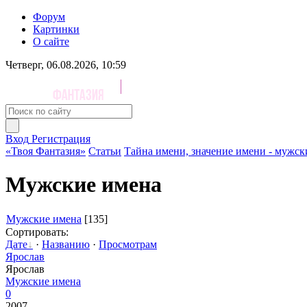
Форум
Картинки
О сайте
Четверг, 06.08.2026, 10:59
Вход
Регистрация
«Твоя Фантазия»
Статьи
Тайна имени, значение имени - мужск
Мужские имена
Мужские имена
[135]
Сортировать:
Дате
·
Названию
·
Просмотрам
Ярослав
Ярослав
Мужские имена
0
2007