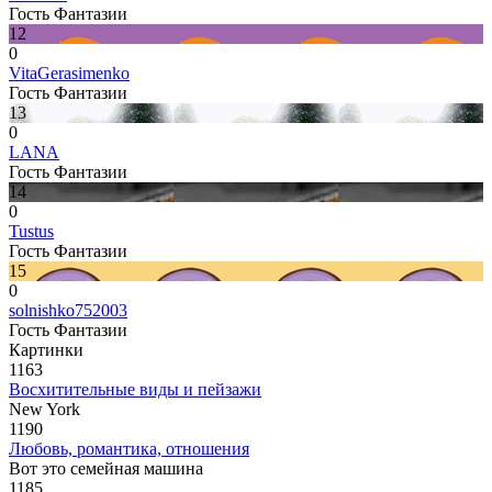
Гость Фантазии
12
0
VitaGerasimenko
Гость Фантазии
13
0
LANA
Гость Фантазии
14
0
Tustus
Гость Фантазии
15
0
solnishko752003
Гость Фантазии
Картинки
1163
Восхитительные виды и пейзажи
New York
1190
Любовь, романтика, отношения
Вот это семейная машина
1185