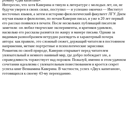
роману «Два капитана».
Интересно, что хотя Каверина и тянуло к литературе с молодых лет, он, не
будучи уверен в своих силах, поступил — и успешно окончил — Институт
восточных языков, а затем и историко-филологический факультет ЛГУ. Днем
изучая языки и филологию, по ночам Каверин писал, и уже в 20 лет первый
его рассказ появился в печати. После нескольких публикаций писателя
заметили: он любил творческие эксперименты, и критиков удивляло,
насколько его рассказы разнятся по жанру и манере письма. Однако за
видимым разнообразием нетрудно разглядеть и характерный почерк
автора: как правило, это сложный сюжет, держащий читателя в постоянном
напряжении, меткие портретные и психологические зарисовки.
Романтик по своей природе, Каверин открывает перед читателем
увлекательный и немного наивный мир, где добро побеждает зло, а
справедливость торжествует над пороком. Пожалуй, именно в этом удачном
сочетании идеализма с увлекательным повествованием и кроется секрет
успеха книг Вениамина Каверина. В частности, успех «Двух капитанов»,
готовящихся к своему 43-му переизданию.