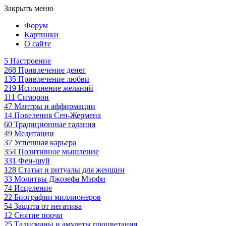
Закрыть меню
Форум
Картинки
О сайте
5
Настроение
268
Привлечение денег
135
Привлечение любви
219
Исполнение желаний
111
Симорон
47
Мантры и аффирмации
14
Повеления Сен-Жермена
60
Традиционные гадания
49
Медитации
37
Успешная карьера
354
Позитивное мышление
331
Фен-шуй
128
Статьи и ритуалы для женщин
33
Молитвы Джозефа Мэрфи
74
Исцеление
22
Биографии миллионеров
54
Защита от негатива
12
Снятие порчи
25
Талисманы и амулеты процветания