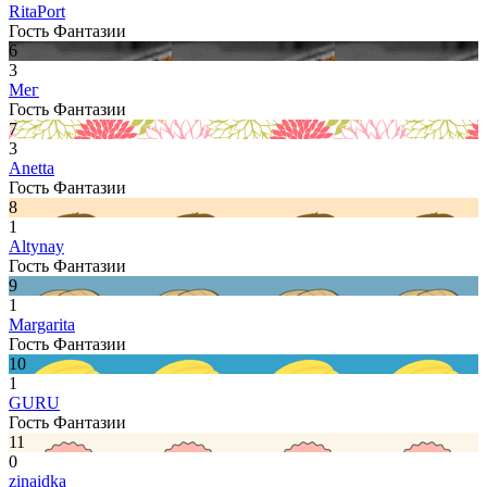
RitaPort
Гость Фантазии
6
3
Мег
Гость Фантазии
7
3
Anetta
Гость Фантазии
8
1
Altynay
Гость Фантазии
9
1
Margarita
Гость Фантазии
10
1
GURU
Гость Фантазии
11
0
zinaidka