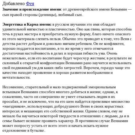
Добавлено
Фея
Значение и происхождение имени
: от древнееврейского имени Беньямин —
сын правой стороны (денницы), любимый сын.
Энергетика и Карма имени:
в русском звучании это имя обладает
удивительной мягкостью и пластичностью. Оно как глина, которая способна
течь в руках мастера и приобретать нужную форму, благо ничего опасного
из этого материала слепить нельзя. Обычно это приводит к тому, что Веня с
детства растет добрым и довольно мягким ребенком. Он не конфликтен,
хорошо поддается воспитанию, в то же время у него отмечаются
достаточная настойчивость в делах и хорошая гибкость ума. Очень
нежелательно, если его воспитание будет чересчур жестким; в результате не
склонный к открытой конфронтации Вениамин рано научится использовать
свой подвижный ум для каких-либо хитростей. Впрочем, гораздо чаще это
качество находит проявление в хорошо развитом воображении и
мечтательности.
Несомненно, старательный и мало подверженный эмоциональным
вспышкам Вениамин способен многого добиться в жизни; однако, к
сожалению, часто он совершенно не умеет отказывать людям в их
просьбах, и не исключено, что на его шею найдется превеликое множество
«наездников», использующих добродушного Веню в своих корыстных
интересах и мешающих его собственной жизни. Одним словом, ему не
мешало бы научиться некоторой твердости в отношениях с людьми, да и в
семье бывает нелишне проявить характер. В противном случае Вениамин
может попросту устать от всего этого и начать искать нужное
отдохновение в бутылке.