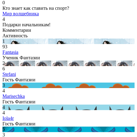
0
Кто знает как ставить на спорт?
Мир волшебника
4
Подарки начальникам!
Комментарии
Активность
1
93
Fantasia
Ученик Фантазии
2
6
Stefani
Гость Фантазии
3
4
Marisechka
Гость Фантазии
4
4
Iola4r
Гость Фантазии
5
3