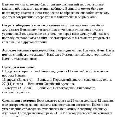
В целом же имя довольно благоприятно для занятий творчеством или
какими-либо науками, где в тиши кабинета Вениамин может быть по-
настоящему счастлив и его творческое воображение способно отыскать
дорогу в совершенно невероятные и таинственные миры знаний.
Секреты общения.
Часто люди своими многочисленными просьбами
доставляют Вениамину невыразимые мучения, и он начинает искать
уединения. Это, однако, не означает, что перед вами замкнутый человек:
попробуйте пообщаться с ним, избегая просьб, и вы сможете увидеть его
совершенно с другой стороны.
Астрологическая характеристика.
Знак зодиака: Рак. Планета: Луна. Цвета
имени: синий, светло-желтый. Наиболее благоприятный цвет: коричневый.
Камень-талисман: яшма.
Празднуем именины:
В Неделю св. праотец — Вениамин, один из 12 сыновей ветхозаветного
пророка Иакова.
13 апреля (31 марта) — Вениамин Персидский, диакон, священномученик.
27 (14) января — Вениамин Синайский, мученик.
13 августа (31 июля) — Вениамин Петроградский, митрополит,
священномученик.
След имени в истории
. Если какая-то книга за 25 лет выдержала 42 издания,
о ее авторе смело можно сказать: как писатель он состоялся. Именно это
утверждение справедливо относится к Вениамину Каверину, ставшему
лауреатом Государственной премии СССР благодаря своему знаменитому