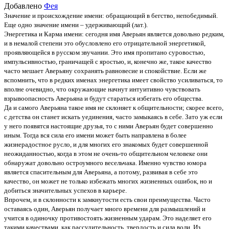
Добавлено
Фея
Значение и происхождение имени: обращающий в бегство, непобедимый.
Еще одно значение имени – удерживающий (лат.).
Энергетика и Карма имени: сегодня имя Аверьян является довольно редким,
и в немалой степени это обусловлено его отрицательной энергетикой,
проявляющейся в русском звучании. Это имя пропитано суровостью,
импульсивностью, граничащей с яростью, и, конечно же, такое качество
часто мешает Аверьяну сохранять равновесие и спокойствие. Если же
вспомнить, что в редких именах энергетика имеет свойство усиливаться, то
вполне очевидно, что окружающие начнут интуитивно чувствовать
взрывоопасность Аверьяна и будут стараться избегать его общества.
Да и самого Аверьяна такое имя не склоняет к общительности; скорее всего,
с детства он станет искать уединения, часто замыкаясь в себе. Зато уж если
у него появятся настоящие друзья, то с ними Аверьян будет совершенно
иным. Тогда вся сила его имени может быть направлена в более
жизнерадостное русло, и для многих его знакомых будет совершенной
неожиданностью, когда в этом не очень-то общительном человеке они
обнаружат довольно остроумного весельчака. Именно чувство юмора
является спасительным для Аверьяна, а потому, развивая в себе это
качество, он может не только избежать многих жизненных ошибок, но и
добиться значительных успехов в карьере.
Впрочем, и в склонности к замкнутости есть свои преимущества. Часто
оставаясь один, Аверьян получает много времени для размышлений и
учится в одиночку противостоять жизненным ударам. Это наделяет его
такими качествами, как рассудительность, твердость и сила воли. Из