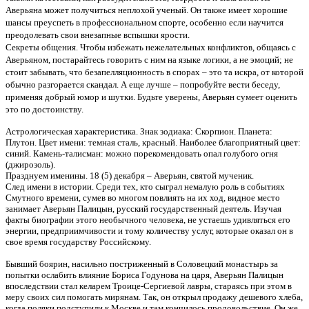
Аверьяна может получиться неплохой ученый. Он также имеет хорошие
шансы преуспеть в профессиональном спорте, особенно если научится
преодолевать свои внезапные вспышки ярости.
Секреты общения. Чтобы избежать нежелательных конфликтов, общаясь с
Аверьяном, постарайтесь говорить с ним на языке логики, а не эмоций; не
стоит забывать, что безапелляционность в спорах – это та искра, от которой
обычно разгорается скандал. А еще лучше – попробуйте вести беседу,
применяя добрый юмор и шутки. Будьте уверены, Аверьян сумеет оценить
это по достоинству.
Астрологическая характеристика. Знак зодиака: Скорпион. Планета:
Плутон. Цвет имени: темная сталь, красный. Наиболее благоприятный цвет:
синий. Камень-талисман: можно порекомендовать опал голубого огня
(джирозоль).
Празднуем именины. 18 (5) декабря – Аверьян, святой мученик.
След имени в истории. Среди тех, кто сыграл немалую роль в событиях
Смутного времени, сумев во многом повлиять на их ход, видное место
занимает Аверьян Палицын, русский государственный деятель. Изучая
факты биографии этого необычного человека, не устаешь удивляться его
энергии, предприимчивости и тому количеству услуг, которые оказал он в
свое время государству Российскому.
Бывший боярин, насильно постриженный в Соловецкий монастырь за
попытки ослабить влияние Бориса Годунова на царя, Аверьян Палицын
впоследствии стал келарем Троице-Сергиевой лавры, стараясь при этом в
меру своих сил помогать мирянам. Так, он открыл продажу дешевого хлеба,
когда поляки подступили к Москве и там кончилось продовольствие. Он же