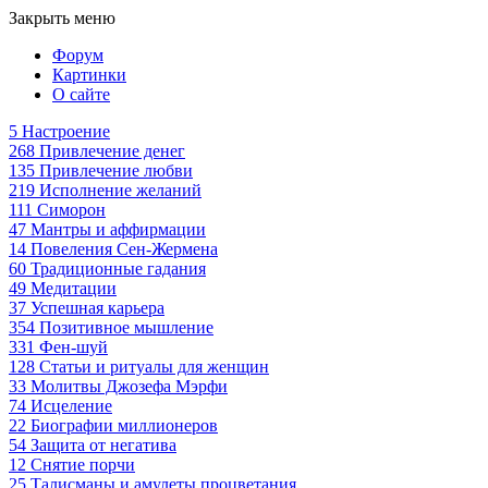
Закрыть меню
Форум
Картинки
О сайте
5
Настроение
268
Привлечение денег
135
Привлечение любви
219
Исполнение желаний
111
Симорон
47
Мантры и аффирмации
14
Повеления Сен-Жермена
60
Традиционные гадания
49
Медитации
37
Успешная карьера
354
Позитивное мышление
331
Фен-шуй
128
Статьи и ритуалы для женщин
33
Молитвы Джозефа Мэрфи
74
Исцеление
22
Биографии миллионеров
54
Защита от негатива
12
Снятие порчи
25
Талисманы и амулеты процветания