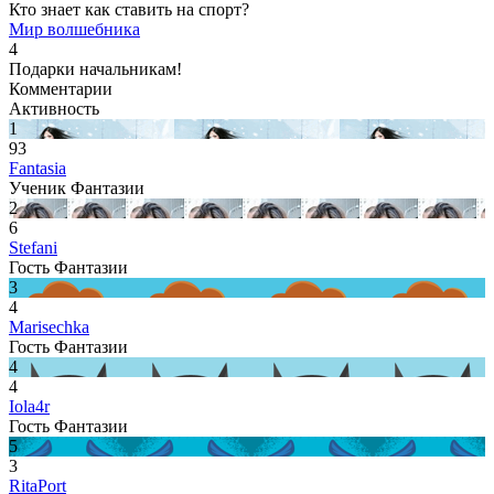
Кто знает как ставить на спорт?
Мир волшебника
4
Подарки начальникам!
Комментарии
Активность
1
93
Fantasia
Ученик Фантазии
2
6
Stefani
Гость Фантазии
3
4
Marisechka
Гость Фантазии
4
4
Iola4r
Гость Фантазии
5
3
RitaPort