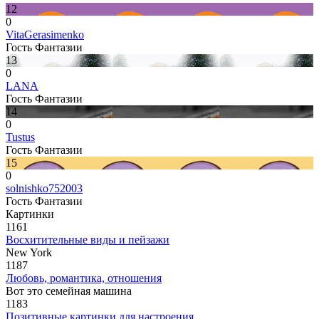
12
0
VitaGerasimenko
Гость Фантазии
13
0
LANA
Гость Фантазии
14
0
Tustus
Гость Фантазии
15
0
solnishko752003
Гость Фантазии
Картинки
1161
Восхитительные виды и пейзажи
New York
1187
Любовь, романтика, отношения
Вот это семейная машина
1183
Позитивные картинки для настроения