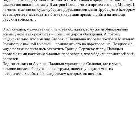
самолично явился в ставку Дмитрия Пожарского и привел его под Москву. И
наконец, именно он сумел убедить дружинников князя Трубецкого (которым
тот запретил участвовать в битве), нарушив приказ, прийти на помощь
русским войскам…
Этот смелый, мужественный человек обладал к тому же необыкновенно
ясным умом и как результат – большим даром убеждения. А потому
неудивительно, что именно Аверьяна Палицына избрали послом к Михаилу
Романову с важной миссией – пригласить его на царствование. Позднее же,
когда поляки попытались захватить Троице-Сергиеву лавру, Палицын
провел с ними настолько удачные переговоры, что убедил неприятелей уйти
восвояси.
Под конец жизни Аверьян Палицын удалился на Соловки, где и умер,
оставив после себя рукописные труды, повествующие о многих
исторических событиях, свидетелем которых он являлся.