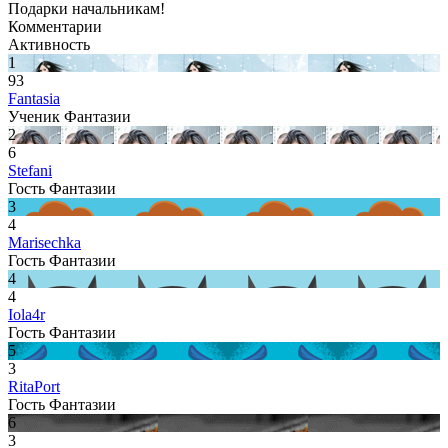
Подарки начальникам!
Комментарии
Активность
1
93
Fantasia
Ученик Фантазии
2
6
Stefani
Гость Фантазии
3
4
Marisechka
Гость Фантазии
4
4
Iola4r
Гость Фантазии
5
3
RitaPort
Гость Фантазии
6
3