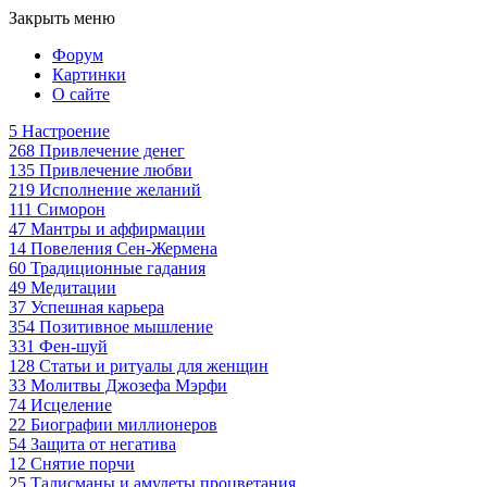
Закрыть меню
Форум
Картинки
О сайте
5
Настроение
268
Привлечение денег
135
Привлечение любви
219
Исполнение желаний
111
Симорон
47
Мантры и аффирмации
14
Повеления Сен-Жермена
60
Традиционные гадания
49
Медитации
37
Успешная карьера
354
Позитивное мышление
331
Фен-шуй
128
Статьи и ритуалы для женщин
33
Молитвы Джозефа Мэрфи
74
Исцеление
22
Биографии миллионеров
54
Защита от негатива
12
Снятие порчи
25
Талисманы и амулеты процветания