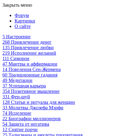
Закрыть меню
Форум
Картинки
О сайте
5
Настроение
268
Привлечение денег
135
Привлечение любви
219
Исполнение желаний
111
Симорон
47
Мантры и аффирмации
14
Повеления Сен-Жермена
60
Традиционные гадания
49
Медитации
37
Успешная карьера
354
Позитивное мышление
331
Фен-шуй
128
Статьи и ритуалы для женщин
33
Молитвы Джозефа Мэрфи
74
Исцеление
22
Биографии миллионеров
54
Защита от негатива
12
Снятие порчи
25
Талисманы и амулеты процветания