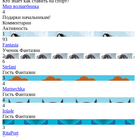
Кто знает как ставить на спорт?
Мир волшебника
4
Подарки начальникам!
Комментарии
Активность
1
93
Fantasia
Ученик Фантазии
2
6
Stefani
Гость Фантазии
3
4
Marisechka
Гость Фантазии
4
4
Iola4r
Гость Фантазии
5
3
RitaPort