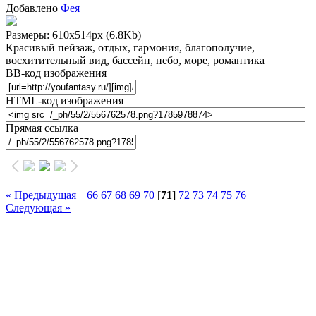
Добавлено
Фея
Размеры: 610x514px
(6.8Kb)
Красивый пейзаж, отдых, гармония, благополучие,
восхитительный вид, бассейн, небо, море, романтика
BB-код изображения
HTML-код изображения
Прямая ссылка
« Предыдущая
|
66
67
68
69
70
[
71
]
72
73
74
75
76
|
Следующая »