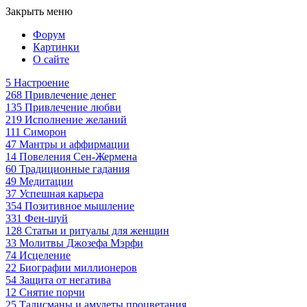
Закрыть меню
Форум
Картинки
О сайте
5
Настроение
268
Привлечение денег
135
Привлечение любви
219
Исполнение желаний
111
Симорон
47
Мантры и аффирмации
14
Повеления Сен-Жермена
60
Традиционные гадания
49
Медитации
37
Успешная карьера
354
Позитивное мышление
331
Фен-шуй
128
Статьи и ритуалы для женщин
33
Молитвы Джозефа Мэрфи
74
Исцеление
22
Биографии миллионеров
54
Защита от негатива
12
Снятие порчи
25
Талисманы и амулеты процветания