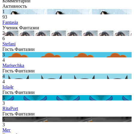
Комментарии
Активность
1
93
Fantasia
Ученик Фантазии
2
6
Stefani
Гость Фантазии
3
4
Marisechka
Гость Фантазии
4
4
Iola4r
Гость Фантазии
5
3
RitaPort
Гость Фантазии
6
3
Мег