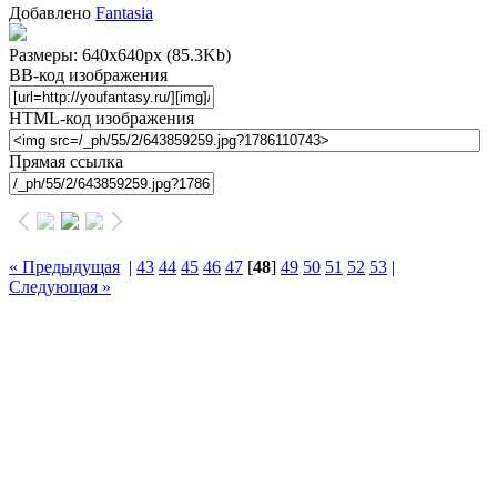
Добавлено
Fantasia
Размеры: 640x640px
(85.3Kb)
BB-код изображения
HTML-код изображения
Прямая ссылка
« Предыдущая
|
43
44
45
46
47
[
48
]
49
50
51
52
53
|
Следующая »