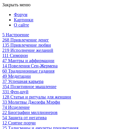
Закрыть меню
Форум
Картинки
О сайте
5
Настроение
268
Привлечение денег
135
Привлечение любви
219
Исполнение желаний
111
Симорон
47
Мантры и аффирмации
14
Повеления Сен-Жермена
60
Традиционные гадания
49
Медитации
37
Успешная карьера
354
Позитивное мышление
331
Фен-шуй
128
Статьи и ритуалы для женщин
33
Молитвы Джозефа Мэрфи
74
Исцеление
22
Биографии миллионеров
54
Защита от негатива
12
Снятие порчи
25
Талисманы и амулеты процветания