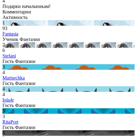
4
Подарки начальникам!
Комментарии
Активность
1
93
Fantasia
Ученик Фантазии
2
6
Stefani
Гость Фантазии
3
4
Marisechka
Гость Фантазии
4
4
Iola4r
Гость Фантазии
5
3
RitaPort
Гость Фантазии
6