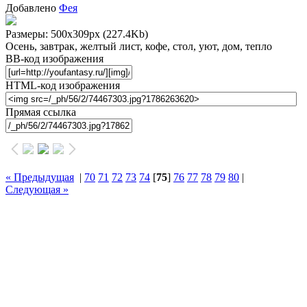
Добавлено
Фея
Размеры: 500x309px
(227.4Kb)
Осень, завтрак, желтый лист, кофе, стол, уют, дом, тепло
BB-код изображения
HTML-код изображения
Прямая ссылка
« Предыдущая
|
70
71
72
73
74
[
75
]
76
77
78
79
80
|
Следующая »