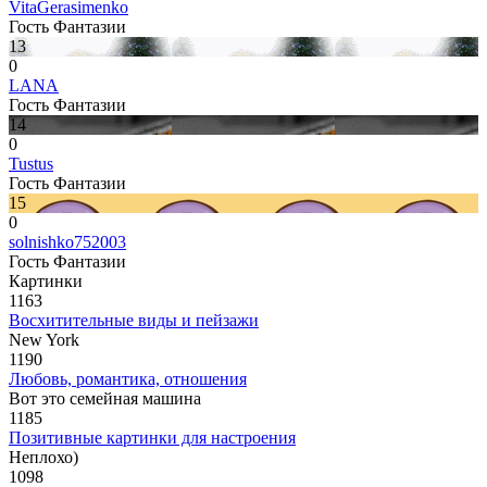
VitaGerasimenko
Гость Фантазии
13
0
LANA
Гость Фантазии
14
0
Tustus
Гость Фантазии
15
0
solnishko752003
Гость Фантазии
Картинки
1163
Восхитительные виды и пейзажи
New York
1190
Любовь, романтика, отношения
Вот это семейная машина
1185
Позитивные картинки для настроения
Неплохо)
1098