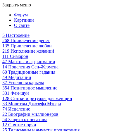
Закрыть меню
Форум
Картинки
О сайте
5
Настроение
268
Привлечение денег
135
Привлечение любви
219
Исполнение желаний
111
Симорон
47
Мантры и аффирмации
14
Повеления Сен-Жермена
60
Традиционные гадания
49
Медитации
37
Успешная карьера
354
Позитивное мышление
331
Фен-шуй
128
Статьи и ритуалы для женщин
33
Молитвы Джозефа Мэрфи
74
Исцеление
22
Биографии миллионеров
54
Защита от негатива
12
Снятие порчи
25
Талисманы и амулеты процветания