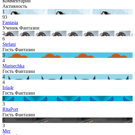
Комментарии
Активность
1
93
Fantasia
Ученик Фантазии
2
6
Stefani
Гость Фантазии
3
4
Marisechka
Гость Фантазии
4
4
Iola4r
Гость Фантазии
5
3
RitaPort
Гость Фантазии
6
3
Мег