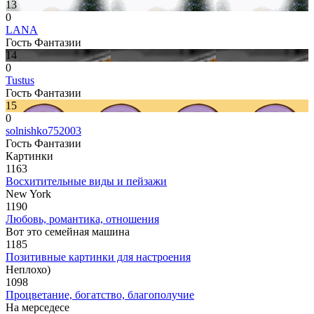
13
0
LANA
Гость Фантазии
14
0
Tustus
Гость Фантазии
15
0
solnishko752003
Гость Фантазии
Картинки
1163
Восхитительные виды и пейзажи
New York
1190
Любовь, романтика, отношения
Вот это семейная машина
1185
Позитивные картинки для настроения
Неплохо)
1098
Процветание, богатство, благополучие
На мерседесе