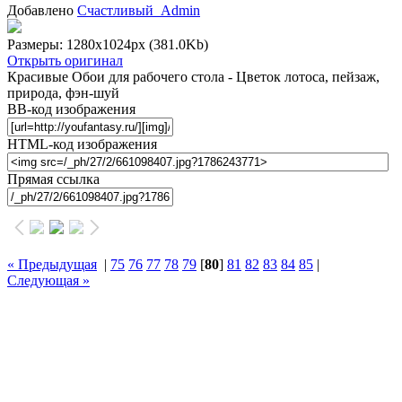
Добавлено
Счастливый_Admin
Размеры: 1280x1024px
(381.0Kb)
Открыть оригинал
Красивые Обои для рабочего стола - Цветок лотоса, пейзаж,
природа, фэн-шуй
BB-код изображения
HTML-код изображения
Прямая ссылка
« Предыдущая
|
75
76
77
78
79
[
80
]
81
82
83
84
85
|
Следующая »