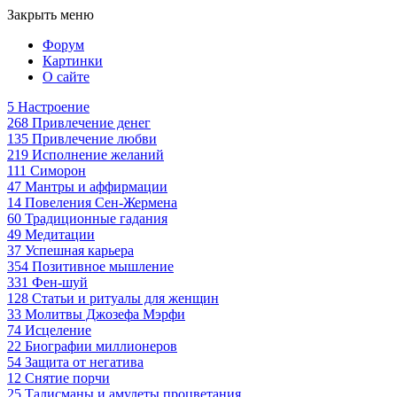
Закрыть меню
Форум
Картинки
О сайте
5
Настроение
268
Привлечение денег
135
Привлечение любви
219
Исполнение желаний
111
Симорон
47
Мантры и аффирмации
14
Повеления Сен-Жермена
60
Традиционные гадания
49
Медитации
37
Успешная карьера
354
Позитивное мышление
331
Фен-шуй
128
Статьи и ритуалы для женщин
33
Молитвы Джозефа Мэрфи
74
Исцеление
22
Биографии миллионеров
54
Защита от негатива
12
Снятие порчи
25
Талисманы и амулеты процветания