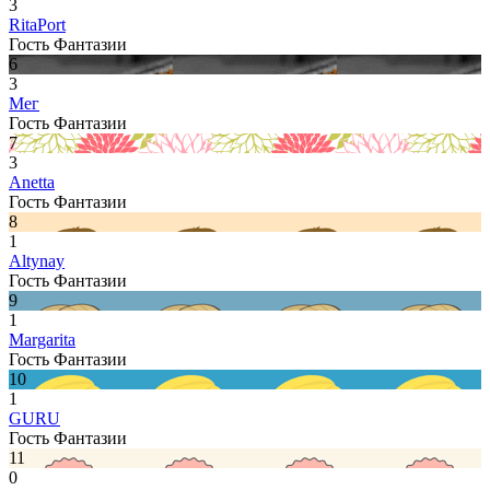
3
RitaPort
Гость Фантазии
6
3
Мег
Гость Фантазии
7
3
Anetta
Гость Фантазии
8
1
Altynay
Гость Фантазии
9
1
Margarita
Гость Фантазии
10
1
GURU
Гость Фантазии
11
0