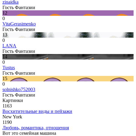
zinaidka
Гость Фантазии
12
0
VitaGerasimenko
Гость Фантазии
13
0
LANA
Гость Фантазии
14
0
Tustus
Гость Фантазии
15
0
solnishko752003
Гость Фантазии
Картинки
1163
Восхитительные виды и пейзажи
New York
1190
Любовь, романтика, отношения
Вот это семейная машина