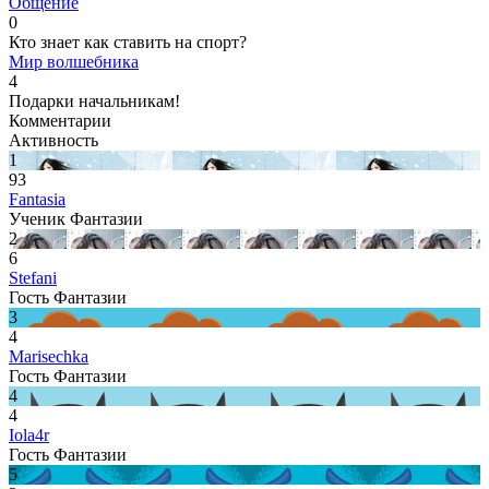
Общение
0
Кто знает как ставить на спорт?
Мир волшебника
4
Подарки начальникам!
Комментарии
Активность
1
93
Fantasia
Ученик Фантазии
2
6
Stefani
Гость Фантазии
3
4
Marisechka
Гость Фантазии
4
4
Iola4r
Гость Фантазии
5