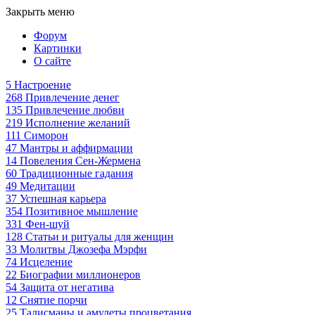
Закрыть меню
Форум
Картинки
О сайте
5
Настроение
268
Привлечение денег
135
Привлечение любви
219
Исполнение желаний
111
Симорон
47
Мантры и аффирмации
14
Повеления Сен-Жермена
60
Традиционные гадания
49
Медитации
37
Успешная карьера
354
Позитивное мышление
331
Фен-шуй
128
Статьи и ритуалы для женщин
33
Молитвы Джозефа Мэрфи
74
Исцеление
22
Биографии миллионеров
54
Защита от негатива
12
Снятие порчи
25
Талисманы и амулеты процветания