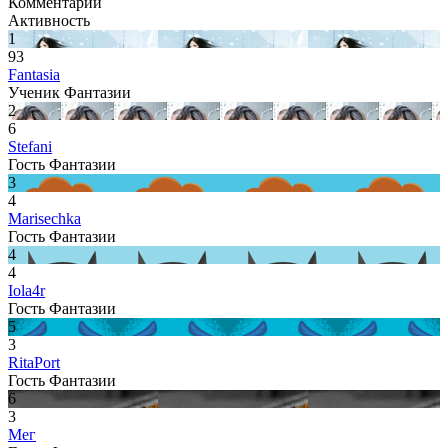
Комментарии
Активность
1
93
Fantasia
Ученик Фантазии
2
6
Stefani
Гость Фантазии
3
4
Marisechka
Гость Фантазии
4
4
Iola4r
Гость Фантазии
5
3
RitaPort
Гость Фантазии
6
3
Мег