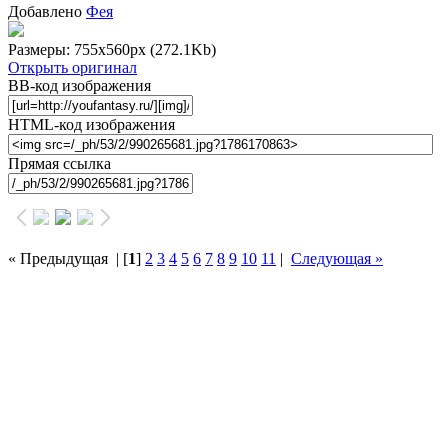
Добавлено
Фея
Размеры: 755x560px
(272.1Kb)
Открыть оригинал
BB-код изображения
HTML-код изображения
Прямая ссылка
« Предыдущая
| [
1
]
2
3
4
5
6
7
8
9
10
11
|
Следующая »