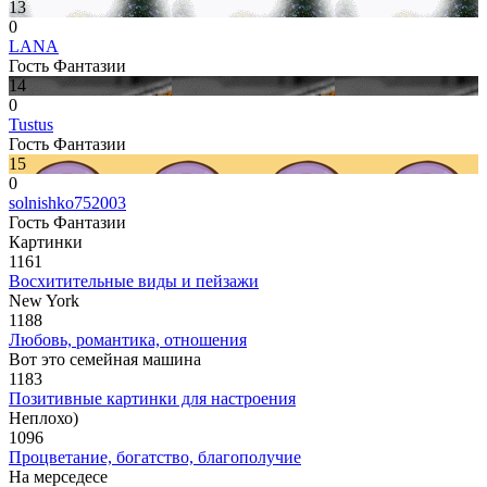
13
0
LANA
Гость Фантазии
14
0
Tustus
Гость Фантазии
15
0
solnishko752003
Гость Фантазии
Картинки
1161
Восхитительные виды и пейзажи
New York
1188
Любовь, романтика, отношения
Вот это семейная машина
1183
Позитивные картинки для настроения
Неплохо)
1096
Процветание, богатство, благополучие
На мерседесе