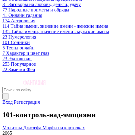
81
Заговоры на любовь, деньги, удачу
77
Народные приметы и обряды
41
Онлайн гадания
174
Астрология
114
Тайна имени, значение имени - женские имена
135
Тайна имени, значение имени - мужские имена
23
Нумерология
101
Сонники
5
Тесты онлайн
7
Характер и цвет глаз
23
Эксклюзив
253
Популярное
22
Заметки Феи
Вход
Регистрация
101-контроль-над-эмоциями
Молитвы Джозефа Мэрфи на карточках
2065