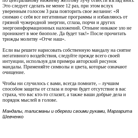
по центральному нижнему желтому лучу отвести взгляд вниз.
Это следует сделать не менее 12 раз, при этом вслух
уверенным голосом 3 раза повторить свое желание: «Я
снимаю с себя все негативные программы и избавляюсь от
грязной чужеродной энергии, сглаза, порчи и других
энергоинформационных наложений. Отныне никакое зло не
проникнет в мое биополе. Да будет так!» После прочитать
трижды молитву «Отче наш».
Если вы решите нарисовать собственную мандалу на снятие
негативного воздействия, следуйте прежде всего своей
интуиции, используя для примера авторский рисунок
мандалы. Применяйте символы и цвета, которые означают
очищение.
Чтобы ни случилось с вами, всегда помните, – лучшим
способом защиты от сглаза и порчи будет отсутствие в вас
страха, что вас кто-то сглазит, а также ваши добрые дела и
порядок мыслей в голове.
Мандалы, талисманы и обереги своими руками, Маргарита
Шевченко