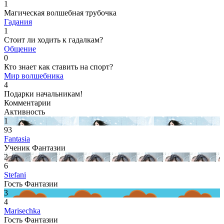
1
Магическая волшебная трубочка
Гадания
1
Стоит ли ходить к гадалкам?
Общение
0
Кто знает как ставить на спорт?
Мир волшебника
4
Подарки начальникам!
Комментарии
Активность
1
93
Fantasia
Ученик Фантазии
2
6
Stefani
Гость Фантазии
3
4
Marisechka
Гость Фантазии