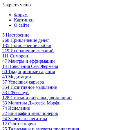
Закрыть меню
Форум
Картинки
О сайте
5
Настроение
268
Привлечение денег
135
Привлечение любви
219
Исполнение желаний
111
Симорон
47
Мантры и аффирмации
14
Повеления Сен-Жермена
60
Традиционные гадания
49
Медитации
37
Успешная карьера
354
Позитивное мышление
331
Фен-шуй
128
Статьи и ритуалы для женщин
33
Молитвы Джозефа Мэрфи
74
Исцеление
22
Биографии миллионеров
54
Защита от негатива
12
Снятие порчи
25
Талисманы и амулеты процветания