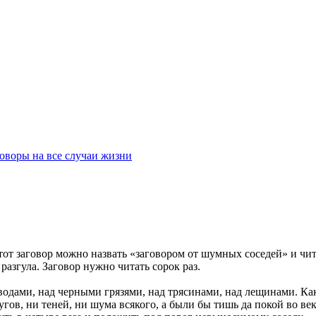
оворы на все случаи жизни
от заговор можно назвать «заговором от шумных соседей» и чита
разгула. Заговор нужно читать сорок раз.
одами, над черными грязями, над трясинами, над лещинами. Как 
пугов, ни теней, ни шума всякого, а были бы тишь да покой во 