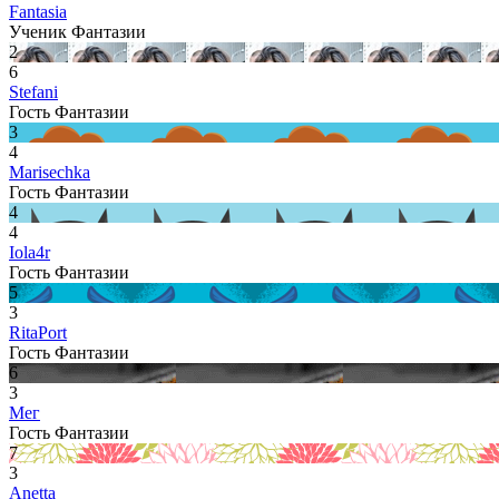
Fantasia
Ученик Фантазии
2
6
Stefani
Гость Фантазии
3
4
Marisechka
Гость Фантазии
4
4
Iola4r
Гость Фантазии
5
3
RitaPort
Гость Фантазии
6
3
Мег
Гость Фантазии
7
3
Anetta