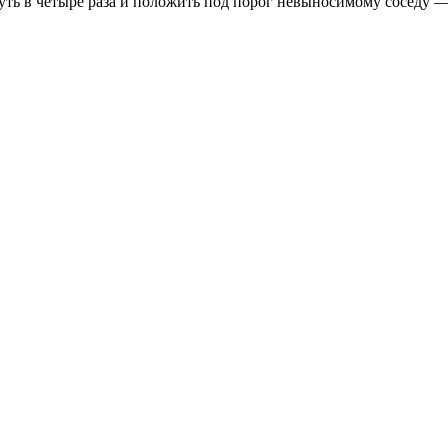
уть в четыре раза и положить под порог невыносимому соседу —