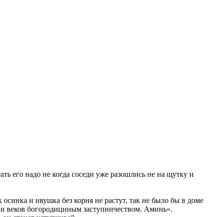
ть его надо не когда соседи уже разошлись не на щутку и
осинка и ивушка без корня не растут, так не было бы в доме
веки веков богородициным заступничеством. Аминь».