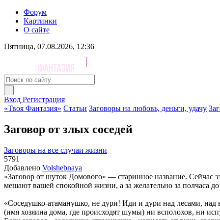
Форум
Картинки
О сайте
Пятница, 07.08.2026, 12:36
Вход
Регистрация
«Твоя Фантазия»
Статьи
Заговоры на любовь, деньги, удачу
Заг
Заговор от злых соседей
Заговоры на все случаи жизни
5791
Добавлено
Volshebnaya
«Заговор от шуток Домового» — старинное название. Сейчас эт
мешают вашей спокойной жизни, а за желательно за полчаса до 
«Соседушко-атаманушко, не дури! Иди и дури над лесами, над в
(имя хозяина дома, где происходят шумы) ни всполохов, ни ис