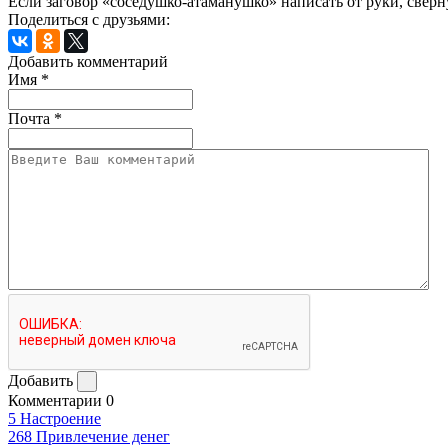
Если заговор «соседушко-атаманушко» написать от руки, сверн
Поделиться с друзьями:
Добавить комментарий
Имя
*
Почта
*
Добавить
Комментарии
0
5
Настроение
268
Привлечение денег