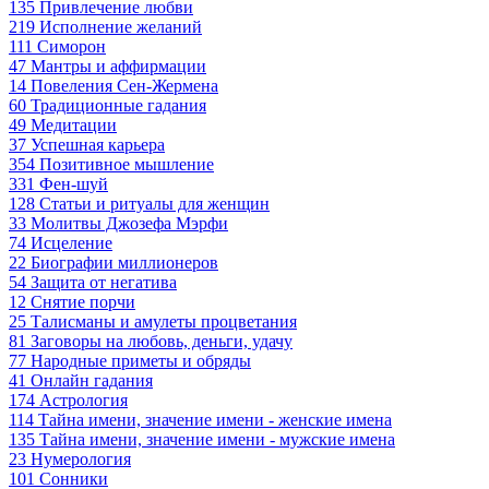
135
Привлечение любви
219
Исполнение желаний
111
Симорон
47
Мантры и аффирмации
14
Повеления Сен-Жермена
60
Традиционные гадания
49
Медитации
37
Успешная карьера
354
Позитивное мышление
331
Фен-шуй
128
Статьи и ритуалы для женщин
33
Молитвы Джозефа Мэрфи
74
Исцеление
22
Биографии миллионеров
54
Защита от негатива
12
Снятие порчи
25
Талисманы и амулеты процветания
81
Заговоры на любовь, деньги, удачу
77
Народные приметы и обряды
41
Онлайн гадания
174
Астрология
114
Тайна имени, значение имени - женские имена
135
Тайна имени, значение имени - мужские имена
23
Нумерология
101
Сонники