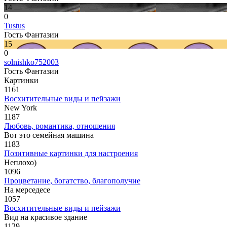
14
0
Tustus
Гость Фантазии
15
0
solnishko752003
Гость Фантазии
Картинки
1161
Восхитительные виды и пейзажи
New York
1187
Любовь, романтика, отношения
Вот это семейная машина
1183
Позитивные картинки для настроения
Неплохо)
1096
Процветание, богатство, благополучие
На мерседесе
1057
Восхитительные виды и пейзажи
Вид на красивое здание
1129