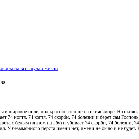
оворы на все случаи жизни
го
у я в широкое поле, под красное солнце на окиян-море. На окиян
 74 ногтя, 74 когтя, 74 скорби, 74 болезни и берет сам Господь
вета с белым пятном на лбу) и убивает 74 скорби, 74 болезни, 7
л. У безымянного перста имени нет, имени не было и не будет. 