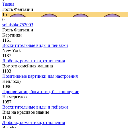
Tustus
Гость Фантазии
15
0
solnishko752003
Гость Фантазии
Картинки
1161
Восхитительные виды и пейзажи
New York
1187
Любовь, романтика, отношения
Вот это семейная машина
1183
Позитивные картинки для настроения
Неплохо)
1096
Процветание, богатство, благополучие
На мерседесе
1057
Восхитительные виды и пейзажи
Вид на красивое здание
1129
Любовь, романтика, отношения
В кафе