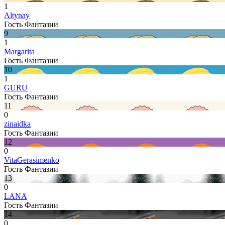
1
Altynay
Гость Фантазии
9
1
Margarita
Гость Фантазии
10
1
GURU
Гость Фантазии
11
0
zinaidka
Гость Фантазии
12
0
VitaGerasimenko
Гость Фантазии
13
0
LANA
Гость Фантазии
14
0