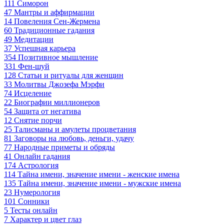
111
Симорон
47
Мантры и аффирмации
14
Повеления Сен-Жермена
60
Традиционные гадания
49
Медитации
37
Успешная карьера
354
Позитивное мышление
331
Фен-шуй
128
Статьи и ритуалы для женщин
33
Молитвы Джозефа Мэрфи
74
Исцеление
22
Биографии миллионеров
54
Защита от негатива
12
Снятие порчи
25
Талисманы и амулеты процветания
81
Заговоры на любовь, деньги, удачу
77
Народные приметы и обряды
41
Онлайн гадания
174
Астрология
114
Тайна имени, значение имени - женские имена
135
Тайна имени, значение имени - мужские имена
23
Нумерология
101
Сонники
5
Тесты онлайн
7
Характер и цвет глаз