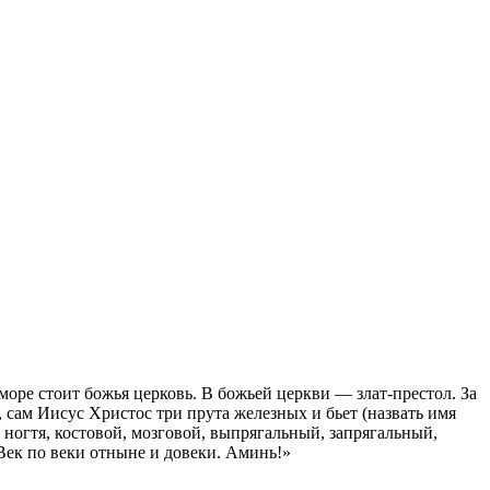
-море стоит божья церковь. В божьей церкви — злат-престол. За
, сам Иисус Христос три прута железных и бьет (назвать имя
4 ногтя, костовой, мозговой, выпрягальный, запрягальный,
Век по веки отныне и довеки. Аминь!»