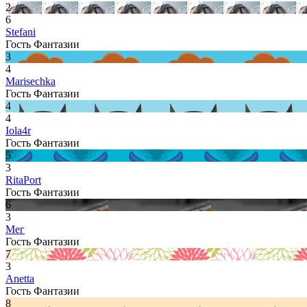
2
6
Stefani
Гость Фантазии
3
4
Marisechka
Гость Фантазии
4
4
Iola4r
Гость Фантазии
5
3
RitaPort
Гость Фантазии
6
3
Мег
Гость Фантазии
7
3
Anetta
Гость Фантазии
8