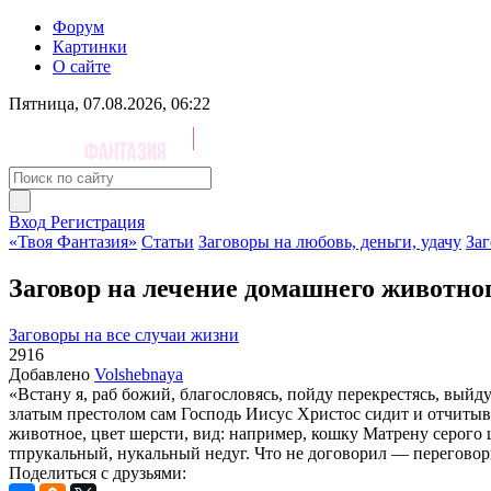
Форум
Картинки
О сайте
Пятница, 07.08.2026, 06:22
Вход
Регистрация
«Твоя Фантазия»
Статьи
Заговоры на любовь, деньги, удачу
Заг
Заговор на лечение домашнего животно
Заговоры на все случаи жизни
2916
Добавлено
Volshebnaya
«Встану я, раб божий, благословясь, пойду перекрестясь, выйд
златым престолом сам Господь Иисус Христос сидит и отчитывает
животное, цвет шерсти, вид: например, кошку Матрену серого ц
тпрукальный, нукальный недуг. Что не договорил — переговори
Поделиться с друзьями: