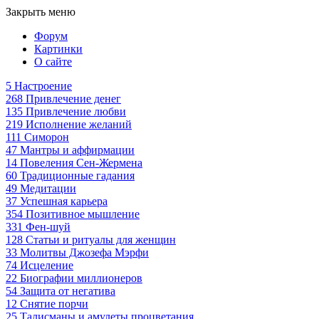
Закрыть меню
Форум
Картинки
О сайте
5
Настроение
268
Привлечение денег
135
Привлечение любви
219
Исполнение желаний
111
Симорон
47
Мантры и аффирмации
14
Повеления Сен-Жермена
60
Традиционные гадания
49
Медитации
37
Успешная карьера
354
Позитивное мышление
331
Фен-шуй
128
Статьи и ритуалы для женщин
33
Молитвы Джозефа Мэрфи
74
Исцеление
22
Биографии миллионеров
54
Защита от негатива
12
Снятие порчи
25
Талисманы и амулеты процветания