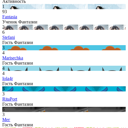
Активность
1
93
Fantasia
Ученик Фантазии
2
6
Stefani
Гость Фантазии
3
4
Marisechka
Гость Фантазии
4
4
Iola4r
Гость Фантазии
5
3
RitaPort
Гость Фантазии
6
3
Мег
Гость Фантазии