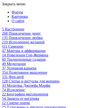
Закрыть меню
Форум
Картинки
О сайте
5
Настроение
268
Привлечение денег
135
Привлечение любви
219
Исполнение желаний
111
Симорон
47
Мантры и аффирмации
14
Повеления Сен-Жермена
60
Традиционные гадания
49
Медитации
37
Успешная карьера
354
Позитивное мышление
331
Фен-шуй
128
Статьи и ритуалы для женщин
33
Молитвы Джозефа Мэрфи
74
Исцеление
22
Биографии миллионеров
54
Защита от негатива
12
Снятие порчи
25
Талисманы и амулеты процветания