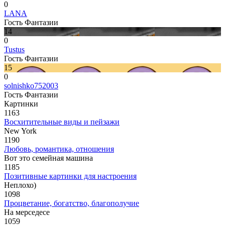
0
LANA
Гость Фантазии
14
0
Tustus
Гость Фантазии
15
0
solnishko752003
Гость Фантазии
Картинки
1163
Восхитительные виды и пейзажи
New York
1190
Любовь, романтика, отношения
Вот это семейная машина
1185
Позитивные картинки для настроения
Неплохо)
1098
Процветание, богатство, благополучие
На мерседесе
1059