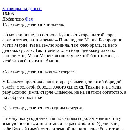
Заговоры на деньги
16405
Добавлено
Фея
1). Заговор делается в полдень.
На море-окияне, на острове Буяне есть гора, на той горе
святая земля, на той земле – Приснодево Марие Богородице.
Мати Марие, ты на землю ходила, там хлеб брала, за него
денюжкку дала. Так и мне за хлеб надо денюжку давать.
Пошли мне, Мати Марие, денюжку не чтоб богато жить, а
чтоб за хлеб платить. Аминь
2). Заговор делается поздно вечером.
У Божьего престола сидит старец Симеон, золотой бородой
трясёт, с золотой бороды золото сыпется. Тряхни и на меня,
рабу Божию (имя), старче Симеоне, не на знатное богатство, а
на доброе прожитье
3). Заговор делается непоздним вечером
Николушка-угодничек, ты по святым городам ходишь, тягу
земную носишь, а тяга земная – красно золото. Удели, мне,
рабе Божьей (имя), от тяги земной не на знатное богатство, а