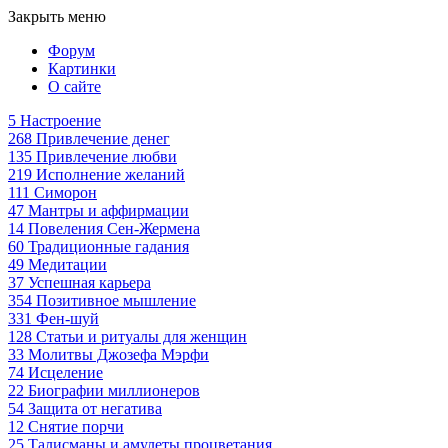
Закрыть меню
Форум
Картинки
О сайте
5
Настроение
268
Привлечение денег
135
Привлечение любви
219
Исполнение желаний
111
Симорон
47
Мантры и аффирмации
14
Повеления Сен-Жермена
60
Традиционные гадания
49
Медитации
37
Успешная карьера
354
Позитивное мышление
331
Фен-шуй
128
Статьи и ритуалы для женщин
33
Молитвы Джозефа Мэрфи
74
Исцеление
22
Биографии миллионеров
54
Защита от негатива
12
Снятие порчи
25
Талисманы и амулеты процветания