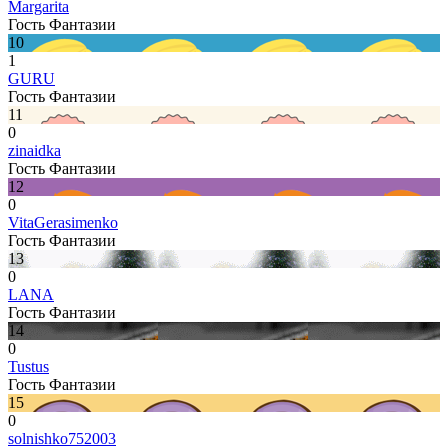
Margarita
Гость Фантазии
10
1
GURU
Гость Фантазии
11
0
zinaidka
Гость Фантазии
12
0
VitaGerasimenko
Гость Фантазии
13
0
LANA
Гость Фантазии
14
0
Tustus
Гость Фантазии
15
0
solnishko752003