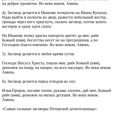
на доброе прожитье. Во веки веком. Аминь
4). Заговор делается в Иванову ночь(ночь на Ивана Купала).
Надо выйти в полночь во двор, развести небольшой костер,
трижды через него прыгнуть, сказать заговор, потом залить
костерок и сразу идти спать:
На Иванову ночку красна папороть цветет да мне, рабе
Божьей (имя), богатства несет не на прегрешения, а по
Господню благословению. Во веки веком. Аминь.
5). Заговор делается в любое время суток:
Господи Иисуса Христа, пошли мне, рабе Божьей (имя),
денюжек на пищу, на нищих, на всех насущих. Во веки веком.
Аминь.
6). Заговор делается перед отходом ко сну:
Илья-Пророк, ногами топни, руками хлопни, дай мне, Божьей
рабе (имя), денюжек на малых детушек. Во веки веком.
Аминь.
«Самые сильные заговоры Печорской целительницы»