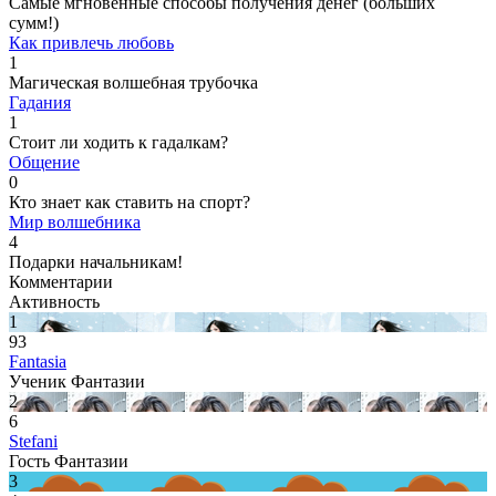
Самые мгновенные способы получения денег (больших
сумм!)
Как привлечь любовь
1
Магическая волшебная трубочка
Гадания
1
Стоит ли ходить к гадалкам?
Общение
0
Кто знает как ставить на спорт?
Мир волшебника
4
Подарки начальникам!
Комментарии
Активность
1
93
Fantasia
Ученик Фантазии
2
6
Stefani
Гость Фантазии
3