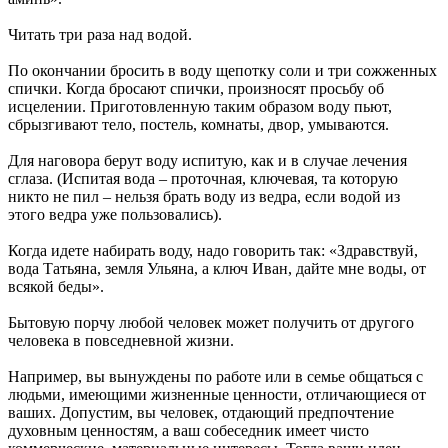
Читать три раза над водой.
По окончании бросить в воду щепотку соли и три сожженных
спички. Когда бросают спички, произносят просьбу об
исцелении. Приготовленную таким образом воду пьют,
сбрызгивают тело, постель, комнаты, двор, умываются.
Для наговора берут воду испитую, как и в случае лечения
сглаза. (Испитая вода – проточная, ключевая, та которую
никто не пил – нельзя брать воду из ведра, если водой из
этого ведра уже пользовались).
Когда идете набирать воду, надо говорить так: «Здравствуй,
вода Татьяна, земля Ульяна, а ключ Иван, дайте мне воды, от
всякой беды».
Бытовую порчу любой человек может получить от другого
человека в повседневной жизни.
Например, вы вынуждены по работе или в семье общаться с
людьми, имеющими жизненные ценности, отличающиеся от
ваших. Допустим, вы человек, отдающий предпочтение
духовным ценностям, а ваш собеседник имеет чисто