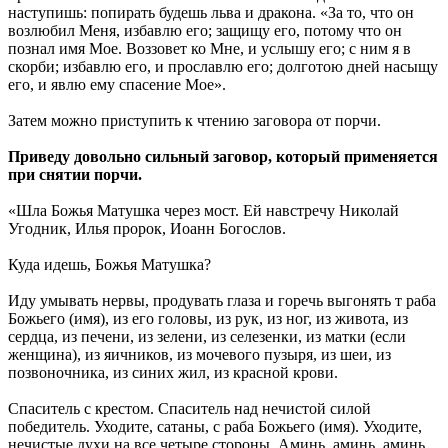
наступишь: попирать будешь льва и дракона. «За то, что он
возлюбил Меня, избавлю его; защищу его, потому что он
познал имя Мое. Воззовет ко Мне, и услышу его; с ним я в
скорби; избавлю его, и прославлю его; долготою дней насыщу
его, и явлю ему спасение Мое».
Затем можно приступить к чтению заговора от порчи.
Приведу довольно сильный заговор, который применяется
при снятии порчи.
«Шла Божья Матушка через мост. Ей навстречу Николай
Угодник, Илья пророк, Иоанн Богослов.
Куда идешь, Божья Матушка?
Иду умывать нервы, продувать глаза и горечь выгонять т раба
Божьего (имя), из его головы, из рук, из ног, из живота, из
сердца, из печени, из зелени, из селезенки, из матки (если
женщина), из яичников, из мочевого пузыря, из шеи, из
позвоночника, из синих жил, из красной крови.
Спаситель с крестом. Спаситель над нечистой силой
победитель. Уходите, сатаны, с раба Божьего (имя). Уходите,
нечистые духи на все четыре стороны. Аминь, аминь, аминь.