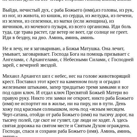
Выйди, нечистый дух, с раба Божьего (имя),из головы, из рук,
из ног, из живота, из кишок, из сердца, из желудка, из печени,
из зелени, из селезенки, из матки (если женщина), из
яичников, из мочевого пузыря, из всего организма. Иди боль
туда, где трава растет, где ветер не веет, где солнце не греет.
Иди в бездну, на дно. Аминь, аминь, аминь.
Не я лечу, не я заговариваю, а Божья Матушка. Она лечит,
умывает, заговаривает. Господа Бога на помощь призывает с
Ангелами, с Архангелами, с Небесными Силами, с Господней
зарей, с вечерней звездой.
Михаил Архангел шел с небес, нес на голове животворящий
крест. Поставил этот крест на каменном полу и оградил
железными штыками, запер тридцатью тремя замками и все
под один ключ. И отдал ключ Пресвятой Божьей Матери во
правую руку. Никто эти замки не откроет, никто раба Божьего
(имя) не испортит ни в жилье, ни на пиру, ни в пути. День
хожу под красным солнышком, ночь под «ясным месяцем.
Черт-сатана, отойди от раба Божьего (имя) на тысячу дорог, на
тысячу полей, где скот не гуляет, где люди не ходят. А здесь
святая дорожка на святом месте и Святым Духом ограждена.
Господи, спаси и сохрани раба Божьего (имя). Аминь, аминь,
аминь».