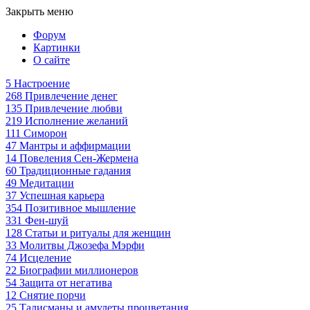
Закрыть меню
Форум
Картинки
О сайте
5
Настроение
268
Привлечение денег
135
Привлечение любви
219
Исполнение желаний
111
Симорон
47
Мантры и аффирмации
14
Повеления Сен-Жермена
60
Традиционные гадания
49
Медитации
37
Успешная карьера
354
Позитивное мышление
331
Фен-шуй
128
Статьи и ритуалы для женщин
33
Молитвы Джозефа Мэрфи
74
Исцеление
22
Биографии миллионеров
54
Защита от негатива
12
Снятие порчи
25
Талисманы и амулеты процветания