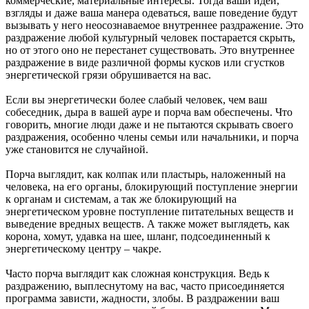
коммерческие, материальные интересы. Тогда ваши идеи,
взгляды и даже ваша манера одеваться, ваше поведение будут
вызывать у него неосознаваемое внутреннее раздражение. Это
раздражение любой культурный человек постарается скрыть,
но от этого оно не перестанет существовать. Это внутреннее
раздражение в виде различной формы кусков или сгустков
энергетической грязи обрушивается на вас.
Если вы энергетически более слабый человек, чем ваш
собеседник, дыра в вашей ауре и порча вам обеспечены. Что
говорить, многие люди даже и не пытаются скрывать своего
раздражения, особенно члены семьи или начальники, и порча
уже становится не случайной.
Порча выглядит, как колпак или пластырь, наложенный на
человека, на его органы, блокирующий поступление энергии
к органам и системам, а так же блокирующий на
энергетическом уровне поступление питательных веществ и
выведение вредных веществ. А также может выглядеть, как
корона, хомут, удавка на шее, шланг, подсоединенный к
энергетическому центру – чакре.
Часто порча выглядит как сложная конструкция. Ведь к
раздражению, выплеснутому на вас, часто присоединяется
программа зависти, жадности, злобы. В раздражении ваш