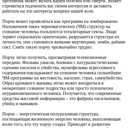
противник может желать вашей болезни или смерти. Может
стремиться подчинить вас своим интересам и заставить
работать на эти интересы вопреки вашей воле.
Порча может проявляться как программа на зомбирование.
Наложением таких черномагических (ЧМ) структур на
сознание человека пользуются тоталитарные секты. Люди
теряют социальную ориентацию, разрушается структура их
личности, они становятся живыми мертвецами, зомби, рабами
сект. Снять такую порчу чрезвычайно трудно.
Порчу легко получить, просматривая телевизионные
передачи. Фильмы ужасов, боевики с натуралистическими
сценами насилия и убийства, мультфильмы агрессивного
содержания накладывают на сознание человека сильнейшие
ЧМ-программы на жестокость, насилие, страх, самоубийство.
Образ кровавого маньяка легко может внедриться в
неокрепшее сознание подростка или просто психически
неуравновешенного человека. Получается, что современные
средства массовой информации – это фабрика насильников,
убийц и маньяков.
Порча – энергетическая полуразумная структура,
поглощающая жизненную энергию человека, выполняющая
волю того, кто эту порчу создал. Приводит к развитию