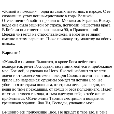
«Живой в помощи» – одна из самых известных в народе. С ее
словами на устах воины-христиане в годы Великой
Отечественной войны прошли от Москвы до Берлина. Всюду,
везде она была защитой от страха, погибели, нашествия врага.
В Библии она известна как псалом 90, в Православной
Церкви читается на старославянском, и многие ее знают
именно в этом варианте. Ниже привожу эту молитву на обоих
языках.
Вариант 1
«Живый в помощи Вышняго, в крове Бога небесного
водворится, речет Господевн: заступник мой еси и прибежище
мое. Бог мой, и уповаю на Него. Яко той избавит тя от сети
ловчи и от словесе мятежна: плещмя Своими осенит тя, и под
криле Его надеешися: оружием обыдет тя истина Его. Не
убоишься от страха нощнага, от стрелы летящия во дни, от
вещи во тьме преходящия, от сряща и беса полуденнаго. Падет
от страны твоея тысяща, и тьма одесную тебе, к тебе же не
приблизится. Обаче очима Твоими смотриши и воздаяния
грешников узриши. Яко Ты, Господи, упование мое:
Вышняго еси прибежище Твое. Не придет к тебе зло, и рана