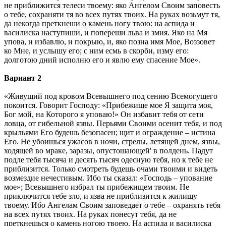
не приближится телеси твоему: яко Ангелом Своим заповесть
о тебе, сохраняти тя во всех путях твоих. На руках возьмут тя,
да некогда преткнеши о камень ногу твою: на аспида и
василиска наступиши, и попереши льва и змия. Яко на Мя
упова, и избавлю, и покрыю, и, яко позна имя Мое, Воззовет
ко Мне, и услышу его; с ним есмь в скорби, изму его:
долготою дний исполню его и явлю ему спасение Мое».
Вариант 2
«Живущий под кровом Всевышнего под сению Всемогущего
покоится. Говорит Господу: «Прибежище мое Я защита моя,
Бог мой, на Которого я уповаю!» Он избавит тебя от сети
ловца, от гибельной язвы. Перьями Своими осенит тебя, и под
крыльями Его будешь безопасен; щит и ограждение – истина
Его. Не убоишься ужасов в ночи, стрелы, летящей днем, язвы,
ходящей во мраке, заразы, опустошающей' в полдень. Падут
подле тебя тысяча и десять тысяч одесную тебя, но к тебе не
приблизится. Только смотреть будешь очами твоими и видеть
возмездие нечестивым. Ибо ты сказал: «Господь – упование
мое»; Всевышнего избрал ты прибежищем твоим. Не
приключится тебе зло, и язва не приблизится к жилищу
твоему. Ибо Ангелам Своим заповедает о тебе – охранять тебя
на всех путях твоих. На руках понесут тебя, да не
преткнешься о камень ногою твоею. На аспида и василиска