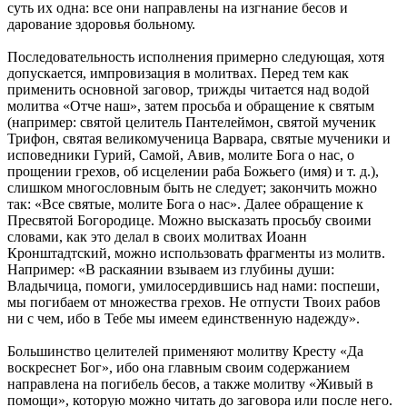
суть их одна: все они направлены на изгнание бесов и
дарование здоровья больному.
Последовательность исполнения примерно следующая, хотя
допускается, импровизация в молитвах. Перед тем как
применить основной заговор, трижды читается над водой
молитва «Отче наш», затем просьба и обращение к святым
(например: святой целитель Пантелеймон, святой мученик
Трифон, святая великомученица Варвара, святые мученики и
исповедники Гурий, Самой, Авив, молите Бога о нас, о
прощении грехов, об исцелении раба Божьего (имя) и т. д.),
слишком многословным быть не следует; закончить можно
так: «Все святые, молите Бога о нас». Далее обращение к
Пресвятой Богородице. Можно высказать просьбу своими
словами, как это делал в своих молитвах Иоанн
Кронштадтский, можно использовать фрагменты из молитв.
Например: «В раскаянии взываем из глубины души:
Владычица, помоги, умилосердившись над нами: поспеши,
мы погибаем от множества грехов. Не отпусти Твоих рабов
ни с чем, ибо в Тебе мы имеем единственную надежду».
Большинство целителей применяют молитву Кресту «Да
воскреснет Бог», ибо она главным своим содержанием
направлена на погибель бесов, а также молитву «Живый в
помощи», которую можно читать до заговора или после него.