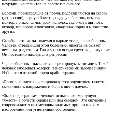
неурядиц, конфликтов на работе и в бизнесе.
Болезни, происходящие от порчи, подразделяются на скорбь
(депрессию), черную болезнь, падучую болезнь, немочь,
призор, прикос. Сглаз, урок, исполох, зуд, икоту, щи-поту,
оговор, приворот, алкоголизм, свадебная порча и множество
других.
Скорбь – это так называемая в народе «сердечная» болезнь.
Человек, страдающий этой болезнью, никогда не бывает
веселым, радостным. Глаза у него всегда грустные, потухшие.
Он постоянно находится в депрессии.
Черная болезнь – насылается через продукты питания. Такой
человек заболевает холерой, венерическими заболеваниями.
Избавиться от такой порчи крайне трудно.
«Бревно на плечах» – сопровождается ощущением тяжести,
скованности, напряжения и боли в шее и плечах.
«Змея под сердцем» – человек испытывает «тянущую
тяжесть» в области сердца или под сердцем. Это ощущение
сопровождается не имеющим видимых причин плохим
настроением или угнетенным состоянием.