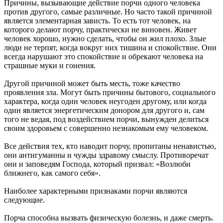
Причины, вызывающие действие порчи одного человека
против другого, самые различные. Но часто такой причиной
является элементарная зависть. То есть тот человек, на
которого делают порчу, практически не виновен. Живет
человек хорошо, нужно сделать, чтобы он жил плохо. Злые
люди не терпят, когда вокруг них тишина и спокойствие. Они
всегда нарушают это спокойствие и обрекают человека на
страшные муки и гонения.
Другой причиной может быть месть, тоже качество
проявления зла. Могут быть причины бытового, социального
характера, когда один человек неугоден другому, или когда
один является энергетическим донором для другого и, сам
того не ведая, под воздействием порчи, вынужден делиться
своим здоровьем с совершенно незнакомым ему человеком.
Все действия тех, кто наводит порчу, пропитаны ненавистью,
они антигуманны и чужды здравому смыслу. Противоречат
они и заповедям Господа, который призвал: «Возлюби
ближнего, как самого себя».
Наиболее характерными признаками порчи являются
следующие.
Порча способна вызвать физическую болезнь, и даже смерть.