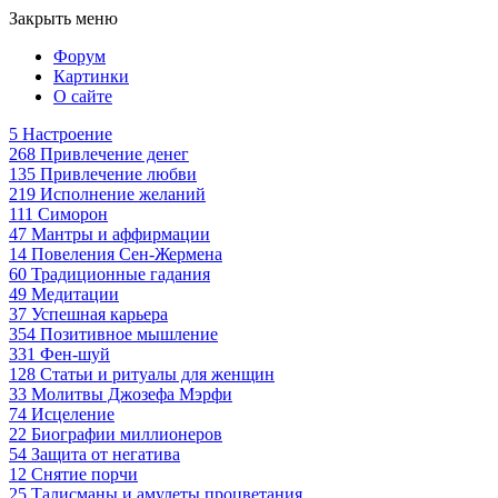
Закрыть меню
Форум
Картинки
О сайте
5
Настроение
268
Привлечение денег
135
Привлечение любви
219
Исполнение желаний
111
Симорон
47
Мантры и аффирмации
14
Повеления Сен-Жермена
60
Традиционные гадания
49
Медитации
37
Успешная карьера
354
Позитивное мышление
331
Фен-шуй
128
Статьи и ритуалы для женщин
33
Молитвы Джозефа Мэрфи
74
Исцеление
22
Биографии миллионеров
54
Защита от негатива
12
Снятие порчи
25
Талисманы и амулеты процветания