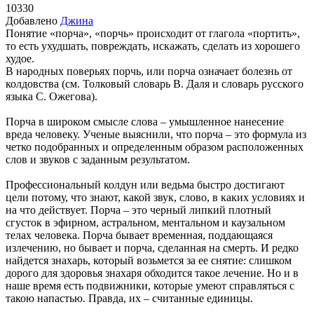
10330
Добавлено
Джина
Понятие «порча», «порчь» происходит от глагола «портить»,
то есть ухудшать, повреждать, искажать, сделать из хорошего
худое.
В народных поверьях порчь, или порча означает болезнь от
колдовства (см. Толковый словарь В. Даля и словарь русского
языка С. Ожегова).
Порча в широком смысле слова – умышленное нанесение
вреда человеку. Ученые выяснили, что порча – это формула из
четко подобранных и определенным образом расположенных
слов и звуков с заданным результатом.
Профессиональный колдун или ведьма быстро достигают
цели потому, что знают, какой звук, слово, в каких условиях и
на что действует. Порча – это черный липкий плотный
сгусток в эфирном, астральном, ментальном и каузальном
телах человека. Порча бывает временная, поддающаяся
излечению, но бывает и порча, сделанная на смерть. И редко
найдется знахарь, который возьмется за ее снятие: слишком
дорого для здоровья знахаря обходится такое лечение. Но и в
наше время есть подвижники, которые умеют справляться с
такою напастью. Правда, их – считанные единицы.