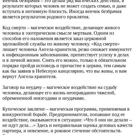
Венчик безбрачия – это целый ряд магических действий, в
результате которых человек не может создать семью, и даже
вступать в интимную близость. Иногда венчик безбрачия
является результатом родового проклятия.
Код смерти – магическое воздействие, делающее живого
человека в эзотерическом смысле мертвым. Одним из
способов его наложения является заказ церковной
заупокойной службы по живому человеку. «Код смерти»
лишает человека Ангела-хранителя, резко снижает иммунитет
к инфекционным заболеваниям, препятствует успеху в делах
и в личной жизни. Снять его можно, только в обязательном
порядке пройдя исповедь и причастие в церкви, тем самым
как бы заявив в Небесную канцелярию, что вы живы, и вам
вернут Ангела-хранителя.
Заговор на неудачу – магическое воздействие на судьбу
человека, делающее его жизнь неоправданно тяжелой,
обремененной невзгодами и неудачами.
Купеческое заклятие – магическая программа, применяемая в
конкурентной борьбе. Предприниматели, попавшие под ее
воздействие, оказываются в ситуации: «Что б они ни делали –
не идут дела…» Здесь и неправильная оценка деловых качеств
партнера, и невезение, и роковое стечение обстоятельств.