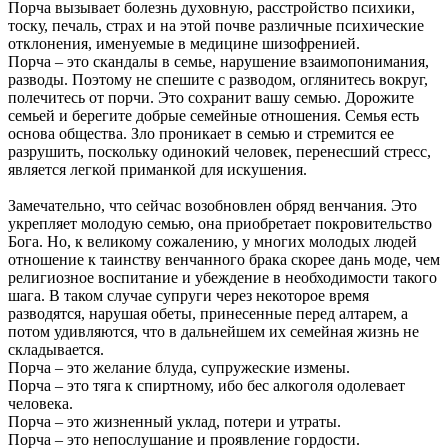
Порча вызывает болезнь духовную, расстройство психики,
тоску, печаль, страх и на этой почве различные психические
отклонения, именуемые в медицине шизофренией.
Порча – это скандалы в семье, нарушение взаимопонимания,
разводы. Поэтому не спешите с разводом, оглянитесь вокруг,
полечитесь от порчи. Это сохранит вашу семью. Дорожите
семьей и берегите добрые семейные отношения. Семья есть
основа общества. Зло проникает в семью и стремится ее
разрушить, поскольку одинокий человек, перенесший стресс,
является легкой приманкой для искушения.
Замечательно, что сейчас возобновлен обряд венчания. Это
укрепляет молодую семью, она приобретает покровительство
Бога. Но, к великому сожалению, у многих молодых людей
отношение к таинству венчанного брака скорее дань моде, чем
религиозное воспитание и убеждение в необходимости такого
шага. В таком случае супруги через некоторое время
разводятся, нарушая обеты, принесенные перед алтарем, а
потом удивляются, что в дальнейшем их семейная жизнь не
складывается.
Порча – это желание блуда, супружеские измены.
Порча – это тяга к спиртному, ибо бес алкоголя одолевает
человека.
Порча – это жизненный уклад, потери и утраты.
Порча – это непослушание и проявление гордости.