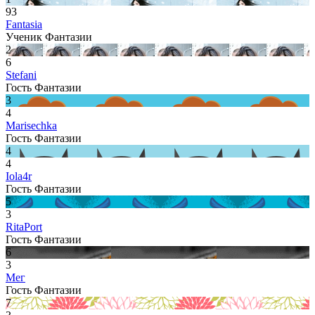
93
Fantasia
Ученик Фантазии
2
6
Stefani
Гость Фантазии
3
4
Marisechka
Гость Фантазии
4
4
Iola4r
Гость Фантазии
5
3
RitaPort
Гость Фантазии
6
3
Мег
Гость Фантазии
7