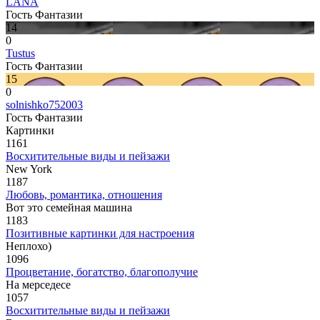
LANA
Гость Фантазии
14
0
Tustus
Гость Фантазии
15
0
solnishko752003
Гость Фантазии
Картинки
1161
Восхитительные виды и пейзажи
New York
1187
Любовь, романтика, отношения
Вот это семейная машина
1183
Позитивные картинки для настроения
Неплохо)
1096
Процветание, богатство, благополучие
На мерседесе
1057
Восхитительные виды и пейзажи