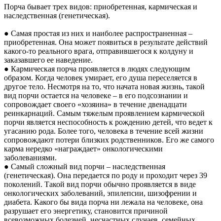
Порча бывает трех видов: приобретенная, кармическая и
наследственная (генетическая).
● Самая простая из них и наиболее распространенная –
приобретенная. Она может появиться в результате действий
какого-то реального врага, отправившегося к колдуну и
заказавшего ее наведение.
● Кармическая порча проявляется в людях следующим
образом. Когда человек умирает, его душа переселяется в
другое тело. Несмотря на то, что начата новая жизнь, такой
вид порчи остается на человеке – в его подсознании и
сопровождает своего «хозяина» в течение двенадцати
реинкарнаций. Самым тяжелым проявлением кармической
порчи является неспособность к рождению детей, что ведет к
угасанию рода. Более того, человека в течение всей жизни
сопровождают потери близких родственников. Его же самого
карма нередко «награждает» онкологическими
заболеваниями.
● Самый сложный вид порчи – наследственная
(генетическая). Она передается по роду и проходит через 39
поколений. Такой вид порчи обычно проявляется в виде
онкологических заболеваний, эпилепсии, шизофрении и
диабета. Какого бы вида порча ни лежала на человеке, она
разрушает его энергетику, становится причиной
всевозможных болезней, несчастных случаев, семейных