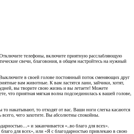
ть. Отключите телефоны, включите приятную расслабляющую
тические свечи, благовония, в общем настройтесь на нужный
ть. Выключите в своей голове постоянный поток сменяющих друг
риятные вам животные. К вам ластятся лани, зайчики, хотят,
удней, вы творите свою жизнь и вы летаете! Можете
те, что приятная мягкая волна подсоединилась к вашей голове,
 то накатывают, то отходят от вас. Ваши ноги слегка касаются
ь всего, чего захотите. Вы абсолютны спокойны.
дарностью…» и заканчивается «..во благо для всех».
благо для всех», или «Я с благодарностью привлекаю в свою