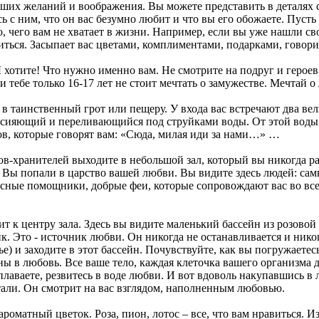
 ваших желаний и воображения. Вы можете представить в деталях
есь с ним, что он вас безумно любит и что вы его обожаете. Пуст
, чего вам не хватает в жизни. Например, если вы уже нашли сво
виться. Засыпает вас цветами, комплиментами, подарками, говор
 хотите! Что нужно именно вам. Не смотрите на подруг и героев
ли тебе только 16-17 лет не стоит мечтать о замужестве. Мечтай 
да в таинственный грот или пещеру. У входа вас встречают два 
 сияющий и переливающийся под струйками воды. От этой воды 
в, которые говорят вам: «Сюда, милая иди за нами…» …
ов-хранителей выходите в небольшой зал, который вы никогда р
. Вы попали в царство вашей любви. Вы видите здесь людей: са
есные помощники, добрые феи, которые сопровождают вас во все
т к центру зала. Здесь вы видите маленький бассейн из розовой 
ик. Это - источник любви. Он никогда не останавливается и нико
е) и заходите в этот бассейн. Почувствуйте, как вы погружаетес
ны в любовь. Все ваше тело, каждая клеточка вашего организма
плаваете, резвитесь в воде любви. И вот вдоволь накупавшись 
тали. Он смотрит на вас взглядом, наполненным любовью.
ароматный цветок. Роза, пион, лотос – все, что вам нравиться. И