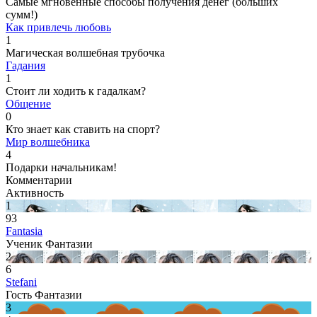
Самые мгновенные способы получения денег (больших
сумм!)
Как привлечь любовь
1
Магическая волшебная трубочка
Гадания
1
Стоит ли ходить к гадалкам?
Общение
0
Кто знает как ставить на спорт?
Мир волшебника
4
Подарки начальникам!
Комментарии
Активность
1
93
Fantasia
Ученик Фантазии
2
6
Stefani
Гость Фантазии
3