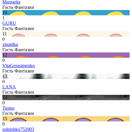
Margarita
Гость Фантазии
10
1
GURU
Гость Фантазии
11
0
zinaidka
Гость Фантазии
12
0
VitaGerasimenko
Гость Фантазии
13
0
LANA
Гость Фантазии
14
0
Tustus
Гость Фантазии
15
0
solnishko752003