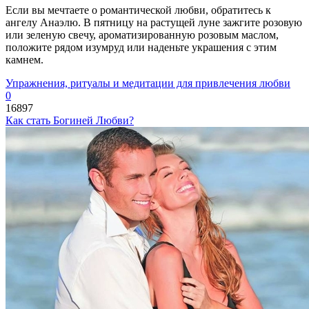
Если вы мечтаете о романтической любви, обратитесь к
ангелу Анаэлю. В пятницу на растущей луне зажгите розовую
или зеленую свечу, ароматизированную розовым маслом,
положите рядом изумруд или наденьте украшения с этим
камнем.
Упражнения, ритуалы и медитации для привлечения любви
0
16897
Как стать Богиней Любви?