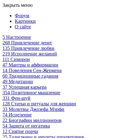
Закрыть меню
Форум
Картинки
О сайте
5
Настроение
268
Привлечение денег
135
Привлечение любви
219
Исполнение желаний
111
Симорон
47
Мантры и аффирмации
14
Повеления Сен-Жермена
60
Традиционные гадания
49
Медитации
37
Успешная карьера
354
Позитивное мышление
331
Фен-шуй
128
Статьи и ритуалы для женщин
33
Молитвы Джозефа Мэрфи
74
Исцеление
22
Биографии миллионеров
54
Защита от негатива
12
Снятие порчи
25
Талисманы и амулеты процветания