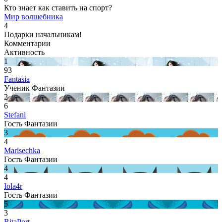
Кто знает как ставить на спорт?
Мир волшебника
4
Подарки начальникам!
Комментарии
Активность
1
93
Fantasia
Ученик Фантазии
2
6
Stefani
Гость Фантазии
3
4
Marisechka
Гость Фантазии
4
4
Iola4r
Гость Фантазии
5
3
RitaPort