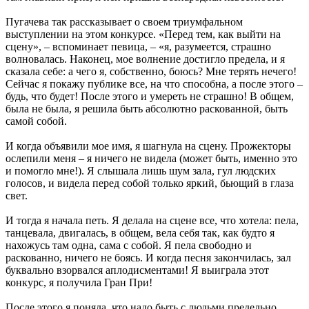
Пугачева так рассказывает о своем триумфальном
выступлении на этом конкурсе. «Перед тем, как выйти на
сцену», – вспоминает певица, – «я, разумеется, страшно
волновалась. Наконец, мое волнение достигло предела, и я
сказала себе: а чего я, собственно, боюсь? Мне терять нечего!
Сейчас я покажу публике все, на что способна, а после этого –
будь, что будет! После этого и умереть не страшно! В общем,
была не была, я решила быть абсолютно раскованной, быть
самой собой.
И когда объявили мое имя, я шагнула на сцену. Прожекторы
ослепили меня – я ничего не видела (может быть, именно это
и помогло мне!). Я слышала лишь шум зала, гул людских
голосов, и видела перед собой только яркий, бьющий в глаза
свет.
И тогда я начала петь. Я делала на сцене все, что хотела: пела,
танцевала, двигалась, в общем, вела себя так, как будто я
нахожусь там одна, сама с собой. Я пела свободно и
раскованно, ничего не боясь. И когда песня закончилась, зал
буквально взорвался аплодисментами! Я выиграла этот
конкурс, я получила Гран При!
После этого я поняла, что надо быть с людьми предельно