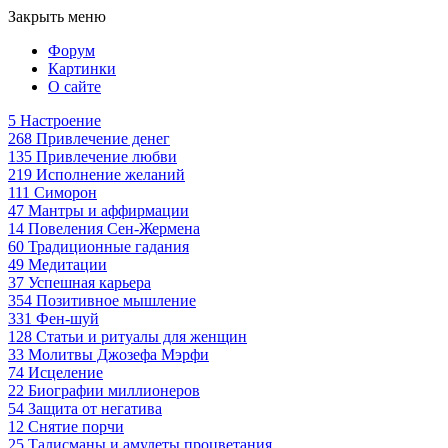
Закрыть меню
Форум
Картинки
О сайте
5
Настроение
268
Привлечение денег
135
Привлечение любви
219
Исполнение желаний
111
Симорон
47
Мантры и аффирмации
14
Повеления Сен-Жермена
60
Традиционные гадания
49
Медитации
37
Успешная карьера
354
Позитивное мышление
331
Фен-шуй
128
Статьи и ритуалы для женщин
33
Молитвы Джозефа Мэрфи
74
Исцеление
22
Биографии миллионеров
54
Защита от негатива
12
Снятие порчи
25
Талисманы и амулеты процветания