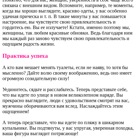
связана с внешним видом. Вспомните, например, те моменты,
когда вы хорошо выглядите, красиво одеты, у вас особенно
удачная прическа и т. п. В такие минуты у вас повышается
настроение, вы чувствуете свою привлекательность и
гордитесь ею. Вы ее излучаете! Кстати, именно поэтому мы,
женщины, так любим красивые обновки. Ведь благодаря ним
мы каждый раз заново чувствуем свою привлекательность и
ощущаем радость жизни.
Практика успеха
А кто вам мешает менять туалеты, если не наяву, то хотя бы
мысленно? Дайте волю своему воображению, ведь оно имеет
огромную созидательную силу!
Уединитесь, сядьте и расслабьтесь. Теперь представьте себе,
что вы идете по улице в новом великолепном наряде. Вы
прекрасно выглядите, люди с удовольствием смотрят на вас,
мужчины оборачиваются вам вслед. Наслаждайтесь этим
ощущением!
А теперь представьте, что вы идете по пляжу в шикарном
купальнике. Вы подтянуты, у вас упругая, уверенная походка,
ваша фигура выглядит потрясающе!