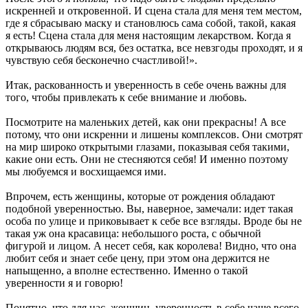
искренней и откровенной. И сцена стала для меня тем местом,
где я сбрасываю маску и становлюсь сама собой, такой, какая
я есть! Сцена стала для меня настоящим лекарством. Когда я
открываюсь людям вся, без остатка, все невзгоды проходят, и я
чувствую себя бесконечно счастливой!».
Итак, раскованность и уверенность в себе очень важны для
того, чтобы привлекать к себе внимание и любовь.
Посмотрите на маленьких детей, как они прекрасны! А все
потому, что они искренни и лишены комплексов. Они смотрят
на мир широко открытыми глазами, показывая себя такими,
какие они есть. Они не стесняются себя! И именно поэтому
мы любуемся и восхищаемся ими.
Впрочем, есть женщины, которые от рождения обладают
подобной уверенностью. Вы, наверное, замечали: идет такая
особа по улице и приковывает к себе все взгляды. Вроде бы не
такая уж она красавица: небольшого роста, с обычной
фигурой и лицом. А несет себя, как королева! Видно, что она
любит себя и знает себе цену, при этом она держится не
напыщенно, а вполне естественно. Именно о такой
уверенности я и говорю!
Понятно, что для нас, женщин, уверенность в себе чаще всего