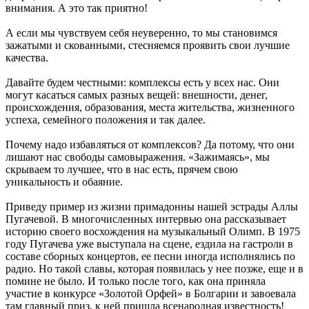
внимания. А это так приятно!
А если мы чувствуем себя неуверенно, то мы становимся
зажатыми и скованными, стесняемся проявить свои лучшие
качества.
Давайте будем честными: комплексы есть у всех нас. Они
могут касаться самых разных вещей: внешности, денег,
происхождения, образования, места жительства, жизненного
успеха, семейного положения и так далее.
Почему надо избавляться от комплексов? Да потому, что они
лишают нас свободы самовыражения. «Зажимаясь», мы
скрываем то лучшее, что в нас есть, прячем свою
уникальность и обаяние.
Приведу пример из жизни примадонны нашей эстрады Аллы
Пугачевой. В многочисленных интервью она рассказывает
историю своего восхождения на музыкальный Олимп. В 1975
году Пугачева уже выступала на сцене, ездила на гастроли в
составе сборных концертов, ее песни иногда исполнялись по
радио. Но такой славы, которая появилась у нее позже, еще и в
помине не было. И только после того, как она приняла
участие в конкурсе «Золотой Орфей» в Болгарии и завоевала
там главный приз, к ней пришла всенародная известность!