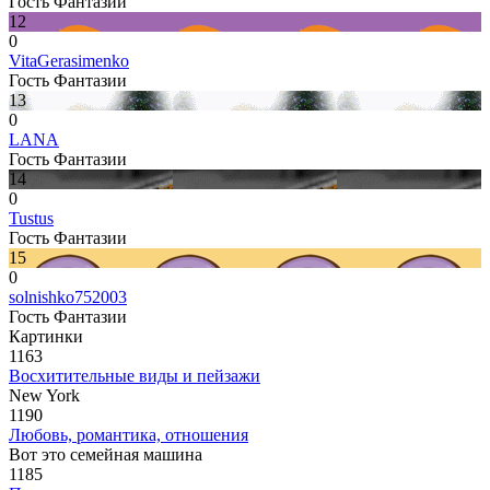
Гость Фантазии
12
0
VitaGerasimenko
Гость Фантазии
13
0
LANA
Гость Фантазии
14
0
Tustus
Гость Фантазии
15
0
solnishko752003
Гость Фантазии
Картинки
1163
Восхитительные виды и пейзажи
New York
1190
Любовь, романтика, отношения
Вот это семейная машина
1185