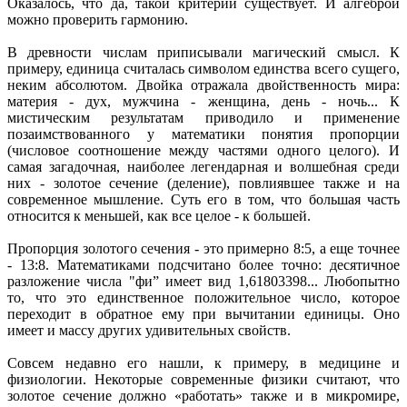
Оказалось, что да, такой критерий существует. И алгеброй
можно проверить гармонию.
В древности числам приписывали магический смысл. К
примеру, единица считалась символом единства всего сущего,
неким абсолютом. Двойка отражала двойственность мира:
материя - дух, мужчина - женщина, день - ночь... К
мистическим результатам приводило и применение
позаимствованного у математики понятия пропорции
(числовое соотношение между частями одного целого). И
самая загадочная, наиболее легендарная и волшебная среди
них - золотое сечение (деление), повлиявшее также и на
современное мышление. Суть его в том, что большая часть
относится к меньшей, как все целое - к большей.
Пропорция золотого сечения - это примерно 8:5, а еще точнее
- 13:8. Математиками подсчитано более точно: десятичное
разложение числа "фи” имеет вид 1,61803398... Любопытно
то, что это единственное положительное число, которое
переходит в обратное ему при вычитании единицы. Оно
имеет и массу других удивительных свойств.
Совсем недавно его нашли, к примеру, в медицине и
физиологии. Некоторые современные физики считают, что
золотое сечение должно «работать» также и в микромире,