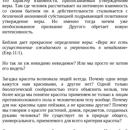
это характер взаимности, приписываемый утверждениям
веры. Там где человек рассчитывает на интимную взаимность
со своим бытием он в действительности сталкивается с
безличной анонимной субстанцией подрывающей позитивное
утверждение веры. Но именно тогда ничем уже
необоснованное признание Другого обретает новую
интенсивность.
Библия дает прекрасное определение веры: «
Вера же есть
осуществление ожидаемого и уверенность в невидимом
»
(Евр.11:1).
Но так ли уж невидимо невидимое? Или мы просто не хотим
его видеть?
Загадка красоты волновала людей всегда. Почему одни вещи
кажутся нам красивыми, а другие нет? Одной только
биологической сообразностью этого объяснить нельзя, тем
более когда мы понятие красоты применяем не только к лицам
противоположного пола и человеческом телу вообще. Почему
для нас красивы одни пейзажи, а не красивы другие? Почему
мы говорим о красоте растений, домов, предметов, созданных
руками человека? Не существует ли в природе общего,
универсального, приемлемого для всего критерия красоты?