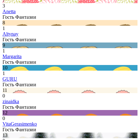
7
3
Anetta
Гость Фантазии
8
1
Altynay
Гость Фантазии
9
1
Margarita
Гость Фантазии
10
1
GURU
Гость Фантазии
11
0
zinaidka
Гость Фантазии
12
0
VitaGerasimenko
Гость Фантазии
13