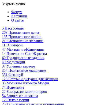
Закрыть меню
Форум
Картинки
О сайте
5
Настроение
268
Привлечение денег
135
Привлечение любви
219
Исполнение желаний
111
Симорон
47
Мантры и аффирмации
14
Повеления Сен-Жермена
60
Традиционные гадания
49
Медитации
37
Успешная карьера
354
Позитивное мышление
331
Фен-шуй
128
Статьи и ритуалы для женщин
33
Молитвы Джозефа Мэрфи
74
Исцеление
22
Биографии миллионеров
54
Защита от негатива
12
Снятие порчи
25
Талисманы и амулеты процветания