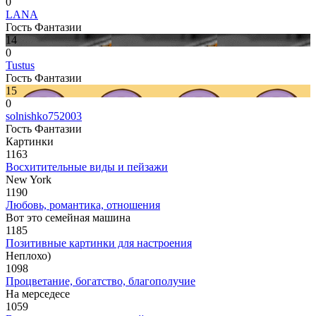
0
LANA
Гость Фантазии
14
0
Tustus
Гость Фантазии
15
0
solnishko752003
Гость Фантазии
Картинки
1163
Восхитительные виды и пейзажи
New York
1190
Любовь, романтика, отношения
Вот это семейная машина
1185
Позитивные картинки для настроения
Неплохо)
1098
Процветание, богатство, благополучие
На мерседесе
1059