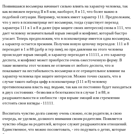
Появившаяся восьмерка начинает сильно влиять на характер человека, так
как возможен переход II в 8 или, наоборот, 8 в 11, что более важно в
подобной ситуации. Например, человек имеет характер 111. Предположим,
что у него в психоматрице нет восьмерки, тогда существует переход
характера 111 в 1 и 8 и далее (при защите своих интересов) снова в 111, что
дает человеку незначительный взрыв эмоций и конфликт, который быстро
угасает. Теперь предположим, что в психоматрице имеется одна восьмерка,
а характер остается прежним. Получим новую цепочку переходов: 111 и 8
переходит в 1 и 88 (добр и тер пим), но при давлении на этого человека
происходит взрыв эмоций, и характер переходит в 11111, а это характер
деспота, и конфликт может приобрести очень ожесточенную форму. В
такие моменты этот человек не отличим от любого деспота, что и
показывает на нестабильность восьмерки и ее отрицательное влияние на
характер человека при защите интересов. Можно точно сказать, что в
случае такого набора цифр в психоматрице (111 и 8) человеку
противопоказана власть над людьми, так как он постоянно будет находиться
в двух состояниях - безволия и безотказности в случае 1 и 88, и
раздражительности и злобности - при взрыве эмоций или стремлении
отстоять свои взгляды - 11111.
Воспитать чувство долга самому очень сложно, если родители, в свою
очередь, не уделяли, должного внимания своим родителям. Появляется
чувство обиды на родителей, которое служит раздражителем отношений.
Единственное, что можно посоветовать, - это подумать о детях, которые