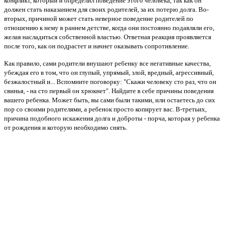
конфликт, который и определил поведение этого человека, так как он
должен стать наказанием для своих родителей, за их потерю долга. Во-
вторых, причиной может стать неверное поведение родителей по
отношению к нему в раннем детстве, когда они постоянно подавляли его,
желая насладиться собственной властью. Ответная реакция проявляется
после того, как он подрастет и начнет оказывать сопротивление.
Как правило, сами родители внушают ребенку все негативные качества,
убеждая его в том, что он глупый, упрямый, злой, вредный, агрессивный,
безжалостный и... Вспомните поговорку: "Скажи человеку сто раз, что он
свинья, - на сто первый он хрюкнет". Найдите в себе причины поведения
вашего ребенка. Может быть, вы сами были такими, или остаетесь до сих
пор со своими родителями, а ребенок просто копирует вас. В-третьих,
причина подобного искажения долга и доброты - порча, которая у ребенка
от рождения и которую необходимо снять.