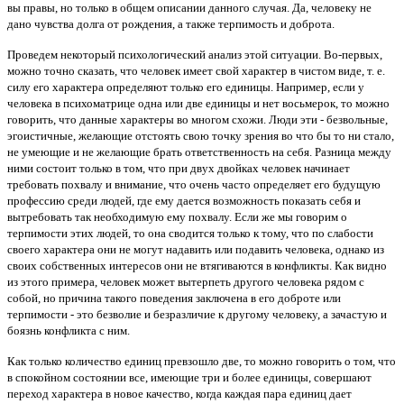
вы правы, но только в общем описании данного случая. Да, человеку не
дано чувства долга от рождения, а также терпимость и доброта.
Проведем некоторый психологический анализ этой ситуации. Во-первых,
можно точно сказать, что человек имеет свой характер в чистом виде, т. е.
силу его характера определяют только его единицы. Например, если у
человека в психоматрице одна или две единицы и нет восьмерок, то можно
говорить, что данные характеры во многом схожи. Люди эти - безвольные,
эгоистичные, желающие отстоять свою точку зрения во что бы то ни стало,
не умеющие и не желающие брать ответственность на себя. Разница между
ними состоит только в том, что при двух двойках человек начинает
требовать похвалу и внимание, что очень часто определяет его будущую
профессию среди людей, где ему дается возможность показать себя и
вытребовать так необходимую ему похвалу. Если же мы говорим о
терпимости этих людей, то она сводится только к тому, что по слабости
своего характера они не могут надавить или подавить человека, однако из
своих собственных интересов они не втягиваются в конфликты. Как видно
из этого примера, человек может вытерпеть другого человека рядом с
собой, но причина такого поведения заключена в его доброте или
терпимости - это безволие и безразличие к другому человеку, а зачастую и
боязнь конфликта с ним.
Как только количество единиц превзошло две, то можно говорить о том, что
в спокойном состоянии все, имеющие три и более единицы, совершают
переход характера в новое качество, когда каждая пара единиц дает