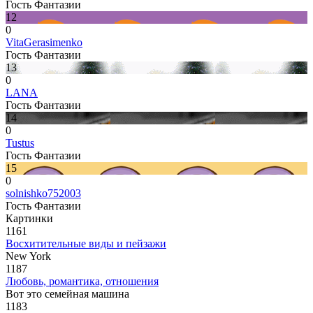
Гость Фантазии
12
0
VitaGerasimenko
Гость Фантазии
13
0
LANA
Гость Фантазии
14
0
Tustus
Гость Фантазии
15
0
solnishko752003
Гость Фантазии
Картинки
1161
Восхитительные виды и пейзажи
New York
1187
Любовь, романтика, отношения
Вот это семейная машина
1183