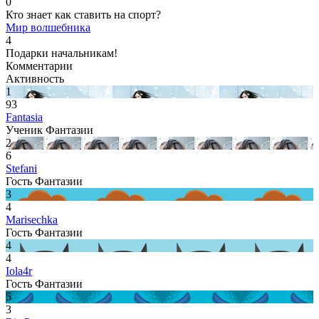
0
Кто знает как ставить на спорт?
Мир волшебника
4
Подарки начальникам!
Комментарии
Активность
1
93
Fantasia
Ученик Фантазии
2
6
Stefani
Гость Фантазии
3
4
Marisechka
Гость Фантазии
4
4
Iola4r
Гость Фантазии
5
3