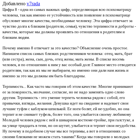
Добавлено
v7rada
Цифра 8 - одна из самых важных цифр, определяющая всю психоматрицу
человека, так как именно ее устойчивость или появление в психоматрице
обусловит многие качества, необходимые человеку. Эта цифра отвечает за
чувство долга к близким (родители, семья), чувство терпимости и доброты -
качества, которые мы должны проявлять по отношения к родителям и
близким людям.
Почему именно 8 отвечает за это качество? Объяснение очень простое.
Напишем список самых близких родственников человека: отец, мать, брат
(или сестра), жена, сын, дочь, отец жены, мать жены. В списке восемь
человек, и по отношению к ним у вас особый долг. Главное место отводится
родителям, так как их мы не выбираем, но именно они дали нам жизнь и
именно за это мы должны им быть благодарны.
Терпимость... Как часто мы говорим об этом качестве. Многие принимают
ее за покорность, молчание, согласие, но не надо заменять одно слово
другим. Терпимость - это умение терпеть человека рядом с собой, его
привычки, взгляды, желания. Девушка идет на свидание и надевает свои
лучшие туфли с каблуком-шпилькой. Ее ноги болят, ей не-удобно, но она
терпит и не снимает туфель, более того, она улыбается своему любимому
Молодой человек рядом с ней в шикарном костюме-тройке, при галстуке, а
на улице тридцать в тени, но он шутит, улыбается и терпит свои неудобства.
Ну почему в подобном случае мы все терпимы, а вот в отношениях со
своими близкими не можем стать такими? Когда мы говорили о молодых