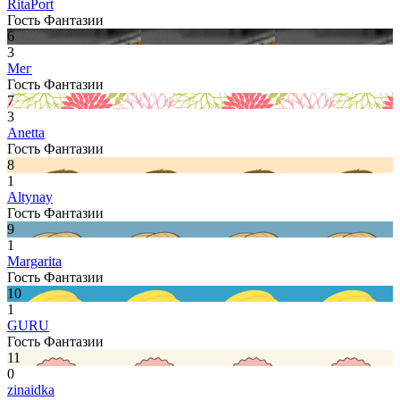
RitaPort
Гость Фантазии
6
3
Мег
Гость Фантазии
7
3
Anetta
Гость Фантазии
8
1
Altynay
Гость Фантазии
9
1
Margarita
Гость Фантазии
10
1
GURU
Гость Фантазии
11
0
zinaidka