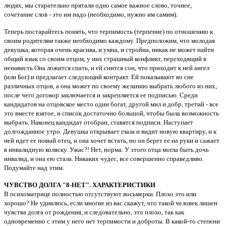
людях, мы старательно прятали одно самое важное слово, точнее,
сочетание слов - это им надо (необходимо, нужно им самим).
Теперь постарайтесь понять, что терпимость (терпение) по отношению к
своим родителям также необходимо каждому. Предположим, что молодая
девушка, которая очень красива, и умна, и стройна, никак не может найти
общий язык со своим отцом, у них страшный конфликт, переходящий в
ненависть Она ложится спать, и ей снится сон, что приходит к ней ангел
(или Бог) и предлагает следующий контракт. Ей показывают во сне
различных отцов, а она может по своему желанию выбрать любого из них,
после чего договор заключается и закрепляется ее подписью. Среди
кандидатов на отцовское место один богат, другой мил и добр, третий - все
это вместе взятое, и список достаточно большой, чтобы была возможность
выбрать. Наконец кандидат отобран, ставятся подписи. Наступает
долгожданное утро. Девушка открывает глаза и видит новую квартиру, и к
ней идет ее новый отец, и она хочет встать, но он берет ее на руки и сажает
в инвалидную коляску. Ужас?! Нет, норма. У этого отца могла быть дочь
инвалид, и она ею стала. Никаких чудес, все совершенно справедливо.
Подумайте над этим.
ЧУВСТВО ДОЛГА "8-НЕТ". ХАРАКТЕРИСТИКИ
В психоматрице полностью отсутствуют восьмерки. Плохо это или
хорошо? Не удивлюсь, если многие из вас скажут, что такой человек лишен
чувства долга от рождения, и следовательно, это плохо, так как
одновременно с этим у него нет терпимости и доброты. В какой-то степени