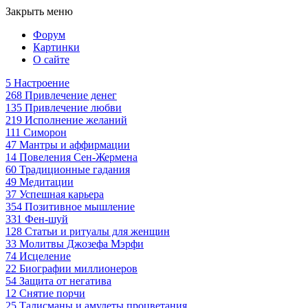
Закрыть меню
Форум
Картинки
О сайте
5
Настроение
268
Привлечение денег
135
Привлечение любви
219
Исполнение желаний
111
Симорон
47
Мантры и аффирмации
14
Повеления Сен-Жермена
60
Традиционные гадания
49
Медитации
37
Успешная карьера
354
Позитивное мышление
331
Фен-шуй
128
Статьи и ритуалы для женщин
33
Молитвы Джозефа Мэрфи
74
Исцеление
22
Биографии миллионеров
54
Защита от негатива
12
Снятие порчи
25
Талисманы и амулеты процветания