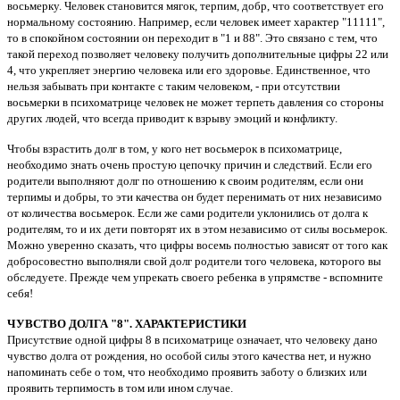
восьмерку. Человек становится мягок, терпим, добр, что соответствует его
нормальному состоянию. Например, если человек имеет характер "11111",
то в спокойном состоянии он переходит в "1 и 88". Это связано с тем, что
такой переход позволяет человеку получить дополнительные цифры 22 или
4, что укрепляет энергию человека или его здоровье. Единственное, что
нельзя забывать при контакте с таким человеком, - при отсутствии
восьмерки в психоматрице человек не может терпеть давления со стороны
других людей, что всегда приводит к взрыву эмоций и конфликту.
Чтобы взрастить долг в том, у кого нет восьмерок в психоматрице,
необходимо знать очень простую цепочку причин и следствий. Если его
родители выполняют долг по отношению к своим родителям, если они
терпимы и добры, то эти качества он будет перенимать от них независимо
от количества восьмерок. Если же сами родители уклонились от долга к
родителям, то и их дети повторят их в этом независимо от силы восьмерок.
Можно уверенно сказать, что цифры восемь полностью зависят от того как
добросовестно выполняли свой долг родители того человека, которого вы
обследуете. Прежде чем упрекать своего ребенка в упрямстве - вспомните
себя!
ЧУВСТВО ДОЛГА "8". ХАРАКТЕРИСТИКИ
Присутствие одной цифры 8 в психоматрице означает, что человеку дано
чувство долга от рождения, но особой силы этого качества нет, и нужно
напоминать себе о том, что необходимо проявить заботу о близких или
проявить терпимость в том или ином случае.