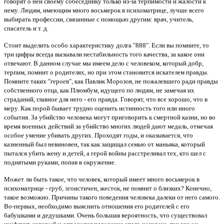
говорят о ней своему собеседнику только из-за терпимости и жалости к
нему. Людям, имеющим много восьмерок в психоматрице, лучше всего
выбирать профессии, связанные с помощью другим: врач, учитель,
спасатель и т. д.
Стоит выделить особо характеристику долга "888". Если вы помните, то
три цифры всегда вызывали нестабильность того качества, за какое они
отвечают. В данном случае мы имеем дело с человеком, который добр,
терпим, помнит о родителях, но при этом становится искателем правды.
Помните таких "героев", как Павлик Морозов, не пожалевшего ради правды
собственного отца, как Плюмбум, идущего по людям, не замечая их
страданий, главное для него - его правда. Говорят, что все хорошо, что в
меру. Как порой бывает трудно оценить истинность того или иного
события. За убийство человека могут приговорить к смертной казни, но во
время военных действий за убийство многих людей дают медаль, отмечая
особое умение убивать других. Проходят годы, и оказывается, что
казненный был невиновен, так как защищал семью от маньяка, который
пытался убить жену и детей, а герой войны расстреливал тех, кто шел с
поднятыми руками, попав в окружение.
Может ли быть такое, что человек, который имеет много восьмерок в
психоматрице - груб, эгоистичен, жесток, не помнит о близких? Конечно,
такое возможно. Причины такого поведения человека далеки от него самого.
Во-первых, необходимо выяснить отношения его родителей с его
бабушками и дедушками. Очень большая вероятность, что существовал