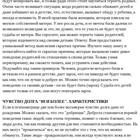
будут копировать вас, и только ради этого стоит научиться терпеть родных.
Очень часто возникает ситуация, когда родители сильно обижают детей и
даже избивают их в детстве, что, естественно, вызывает обиду у ребенка, а
иногда и ненависть. В моей практике была женщина, которая плясала на
могиле собственной матери. У нее росла дочь, и ее мечты были далеки от
возможного возмездия за это, но думаю, что ее участь не будет лучше
судьбы ее матери. Вы спросите, как можно терпеть таких родителей,
которые издеваются над своими детьми. Отвечу. Вам предоставлен
уникальный метод выяснения скрытых причин. Изучите нашу книгу и
попытайтесь найти те скрытые причины, которые вызывали такое дикое
поведение родителей по отношению к своим детям. Только узнав
первопричину, вы сможете понять, как устранить сами действия.
Подумайте над таким примером. Человек, родители которого били и
истязали его в раннем детстве, дает зарок, что он никогда не будет таким,
как они, что он лучше и добрее их. Можно точно предсказать его
поведение со своими детьми - он их будет бить (зарок). Судьба его детей
зависит только от них, они могут повторить зарок.
ЧУВСТВО ДОЛГА "88 И БОЛЕЕ". ХАРАКТЕРИСТИКИ
Если в психоматрице две или более восьмерки чувство долга дано от
рождения. Можно сказать, что это "добрюши". Доброта становится нормой
поведения таких людей, они очень терпимы, помнят о своих близких, это
люди долга, так как помощь другим для них становится необходимостью. На
них могут "прокатиться" все, но не путайте это с тем, что их можно
обмануть. Такие люди - правдоискатели, они всегда чувствуют ложь и не