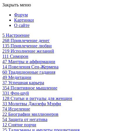
Закрыть меню
Форум
Картинки
О сайте
5
Настроение
268
Привлечение денег
135
Привлечение любви
219
Исполнение желаний
111
Симорон
47
Мантры и аффирмации
14
Повеления Сен-Жермена
60
Традиционные гадания
49
Медитации
37
Успешная карьера
354
Позитивное мышление
331
Фен-шуй
128
Статьи и ритуалы для женщин
33
Молитвы Джозефа Мэрфи
74
Исцеление
22
Биографии миллионеров
54
Защита от негатива
12
Снятие порчи
25
Талисманы и амулеты процветания