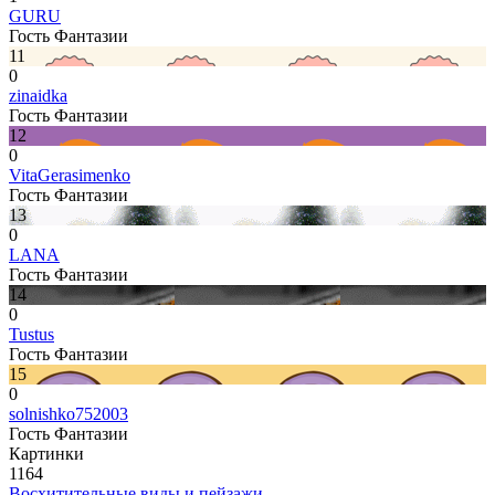
GURU
Гость Фантазии
11
0
zinaidka
Гость Фантазии
12
0
VitaGerasimenko
Гость Фантазии
13
0
LANA
Гость Фантазии
14
0
Tustus
Гость Фантазии
15
0
solnishko752003
Гость Фантазии
Картинки
1164
Восхитительные виды и пейзажи