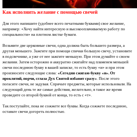
Как исполнить желание с помощью свечей
Для этого напишите (удобнее всего печатными буквами) свое желание,
например: «Хочу найти интересную и высокооплачиваемую работу по
специальности» на плотном листке бумаги.
Возьмите две церковные свечи, одна должна быть большего размера, а
другая меньшего. Зажгите при помощи спички большую свечу, установите
в подсвечнике, а уже от нее зажгите меньшую. При этом думайте о своем
желании. Затем осторожно и аккуратно сжигайте над пламенем меньшей
свечи последнюю букву в вашей записке, то есть букву «и» и при этом
произносите следующие слова:
«Сегодня сжигаю букву «и». От
проклятий, порчи, сглаза Дух Святой избавит сразу»
. После этого
погасите свечи, не задувая. Спрячьте предметы, которые использовали. На
следующий день те же самые действия, желательно, в такое же время
проведите со второй буквой от конца, то есть с «т».
Так поступайте, пока не сожжете все буквы. Когда сожжете последнюю,
оставьте свечи догореть полностью.