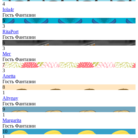
4
Iola4r
Гость Фантазии
5
3
RitaPort
Гость Фантазии
6
3
Мег
Гость Фантазии
7
3
Anetta
Гость Фантазии
8
1
Altynay
Гость Фантазии
9
1
Margarita
Гость Фантазии
10
1