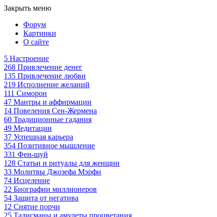
Закрыть меню
Форум
Картинки
О сайте
5
Настроение
268
Привлечение денег
135
Привлечение любви
219
Исполнение желаний
111
Симорон
47
Мантры и аффирмации
14
Повеления Сен-Жермена
60
Традиционные гадания
49
Медитации
37
Успешная карьера
354
Позитивное мышление
331
Фен-шуй
128
Статьи и ритуалы для женщин
33
Молитвы Джозефа Мэрфи
74
Исцеление
22
Биографии миллионеров
54
Защита от негатива
12
Снятие порчи
25
Талисманы и амулеты процветания