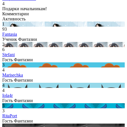
4
Подарки начальникам!
Комментарии
Активность
1
93
Fantasia
Ученик Фантазии
2
6
Stefani
Гость Фантазии
3
4
Marisechka
Гость Фантазии
4
4
Iola4r
Гость Фантазии
5
3
RitaPort
Гость Фантазии
6