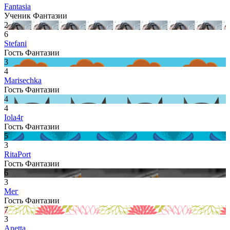
Fantasia
Ученик Фантазии
2
6
Stefani
Гость Фантазии
3
4
Marisechka
Гость Фантазии
4
4
Iola4r
Гость Фантазии
5
3
RitaPort
Гость Фантазии
6
3
Мег
Гость Фантазии
7
3
Anetta