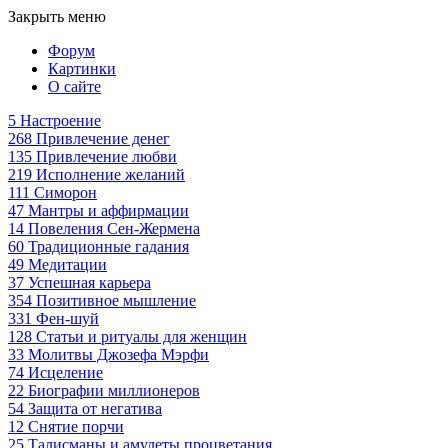
Закрыть меню
Форум
Картинки
О сайте
5
Настроение
268
Привлечение денег
135
Привлечение любви
219
Исполнение желаний
111
Симорон
47
Мантры и аффирмации
14
Повеления Сен-Жермена
60
Традиционные гадания
49
Медитации
37
Успешная карьера
354
Позитивное мышление
331
Фен-шуй
128
Статьи и ритуалы для женщин
33
Молитвы Джозефа Мэрфи
74
Исцеление
22
Биографии миллионеров
54
Защита от негатива
12
Снятие порчи
25
Талисманы и амулеты процветания