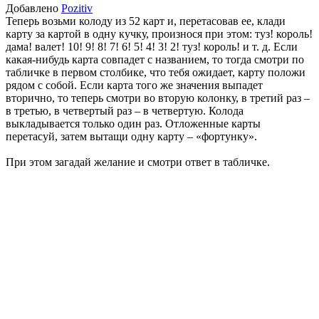
Добавлено
Pozitiv
Теперь возьми колоду из 52 карт и, перетасовав ее, клади
карту за картой в одну кучку, произнося при этом: туз! король!
дама! валет! 10! 9! 8! 7! 6! 5! 4! 3! 2! туз! король! и т. д. Если
какая-нибудь карта совпадет с названием, то тогда смотри по
табличке в первом столбике, что тебя ожидает, карту положи
рядом с собой. Если карта того же значения выпадет
вторично, то теперь смотри во вторую колонку, в третий раз –
в третью, в четвертый раз – в четвертую. Колода
выкладывается только один раз. Отложенные карты
перетасуй, затем вытащи одну карту – «фортунку».
При этом загадай желание и смотри ответ в табличке.